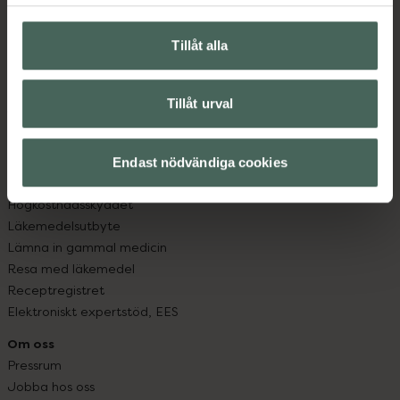
Hitta apotek
Handla tryggt
Leverans, betalning och retur
Tillåt alla
Kundklubb
Sajtens tillgänglighet
Tillåt urval
App
Köpvillkor
Om recept och läkemedel
Endast nödvändiga cookies
Fullmakter
Högkostnadsskyddet
Läkemedelsutbyte
Lämna in gammal medicin
Resa med läkemedel
Receptregistret
Elektroniskt expertstöd, EES
Om oss
Pressrum
Jobba hos oss