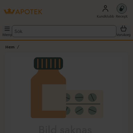
Kundklubb
Recept
Sök
Meny
Varukorg
Hem
Hoppa över Lista
Lista: . Innehåller 1 objekt.