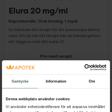
Elura 20 mg/ml
Kapromorelin, Oral lösning, 1 styck
Du behöver ett recept för att kunna köpa denna
vara. Om du har ett recept kan du handla genom
att logga in med ditt bank-ID.
Pris med recept
Högkostnadsskyddet gäller inte
0 kr
Samtycke
Information
Om
Köp via ditt recept
Denna webbplats använder cookies
Vi använder enhetsidentifierare för att anpassa innehållet
Aktuella erbjudanden