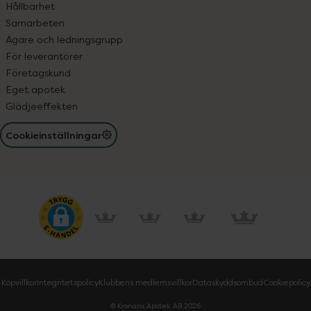
Hållbarhet
Samarbeten
Ägare och ledningsgrupp
För leverantörer
Företagskund
Eget apotek
Glädjeeffekten
Cookieinställningar
Köpvillkor
Integritetspolicy
Klubbens medlemsvillkor
Dataskyddsombud
Cookiepolicy
© Kronans Apotek AB
2026