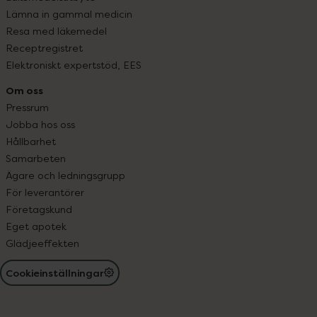
Lämna in gammal medicin
Resa med läkemedel
Receptregistret
Elektroniskt expertstöd, EES
Om oss
Pressrum
Jobba hos oss
Hållbarhet
Samarbeten
Ägare och ledningsgrupp
För leverantörer
Företagskund
Eget apotek
Glädjeeffekten
Cookieinställningar