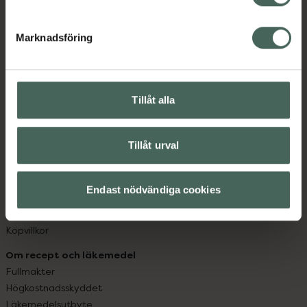
datorn. Oavsett vem du är så är det vårt uppdrag att
hjälpa just dig att må lite bättre. Välkommen att prata
Marknadsföring
med oss.
Kundservice
Kontakta oss
Tillåt alla
Vanliga frågor
Hitta apotek
Tillåt urval
Handla tryggt
Leverans, betalning och retur
Kundklubb
Endast nödvändiga cookies
Sajtens tillgänglighet
App
Köpvillkor
Om recept och läkemedel
Fullmakter
Högkostnadsskyddet
Läkemedelsutbyte