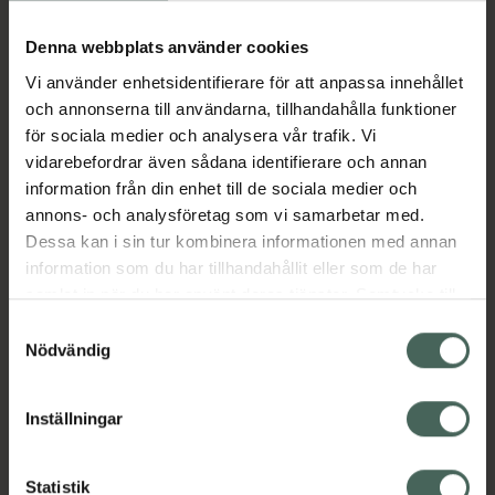
Köp via ditt recept
Denna webbplats använder cookies
Vi använder enhetsidentifierare för att anpassa innehållet
Aktuella erbjudanden
och annonserna till användarna, tillhandahålla funktioner
för sociala medier och analysera vår trafik. Vi
Beskrivning
Dölj
vidarebefordrar även sådana identifierare och annan
information från din enhet till de sociala medier och
annons- och analysföretag som vi samarbetar med.
EAN:
05055565799536
Dessa kan i sin tur kombinera informationen med annan
information som du har tillhandahållit eller som de har
samlat in när du har använt deras tjänster. Samtycke till
Bipacksedel från FASS
Visa
cookies är frivilligt och du kan när som helst ändra eller
Samtyckesval
återkalla ditt samtycke via webbplatsens
Nödvändig
cookieinställningar. Ett återkallat samtycke påverkar inte
lagligheten av behandling som skett innan återkallelsen.
Inställningar
Kronans Apotek finns här för dig. Du hittar oss från Skåne i
syd till Lappland i norr, och online i mobilen och på
Statistik