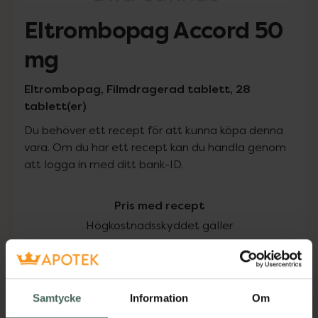
Eltrombopag Accord 50
mg
Eltrombopag, Filmdragerad tablett, 28
tablett(er)
Du behöver ett recept för att kunna köpa denna
vara. Om du har ett recept kan du handla genom
att logga in med ditt bank-ID.
Pris med recept
Högkostnadsskyddet gäller
6313,75 kr
I apotek:
6313,75 kr
Samtycke
Information
Om