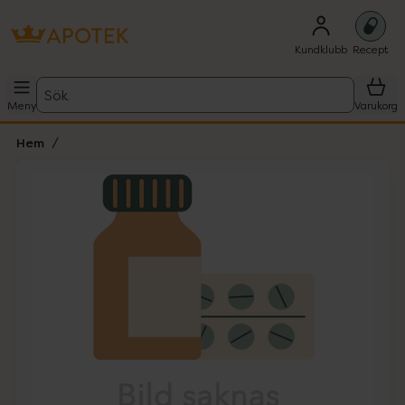
Kundklubb
Recept
Sök
Meny
Varukorg
Hem
Hoppa över Lista
Lista: . Innehåller 1 objekt.