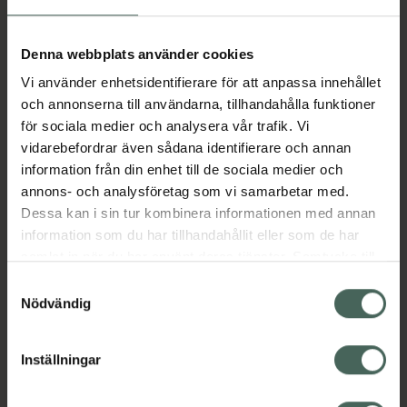
Aktuella erbjudanden
Denna webbplats använder cookies
Vi använder enhetsidentifierare för att anpassa innehållet
Beskrivning
Dölj
och annonserna till användarna, tillhandahålla funktioner
för sociala medier och analysera vår trafik. Vi
vidarebefordrar även sådana identifierare och annan
Läs alltid bipacksedeln innan
information från din enhet till de sociala medier och
användning.
annons- och analysföretag som vi samarbetar med.
Dessa kan i sin tur kombinera informationen med annan
EAN:
07046265574552
information som du har tillhandahållit eller som de har
samlat in när du har använt deras tjänster. Samtycke till
cookies är frivilligt och du kan när som helst ändra eller
Bipacksedel från FASS
Visa
Samtyckesval
återkalla ditt samtycke via webbplatsens
Nödvändig
cookieinställningar. Ett återkallat samtycke påverkar inte
lagligheten av behandling som skett innan återkallelsen.
Inställningar