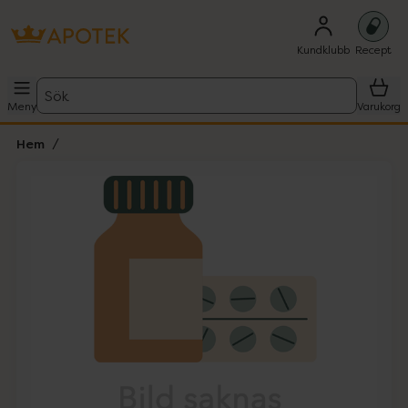
Kundklubb
Recept
Sök
Meny
Varukorg
Hem
Hoppa över Lista
Lista: . Innehåller 1 objekt.