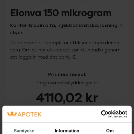
Elonva 150 mikrogram
Korifollitropin alfa, Injektionsvätska, lösning, 1
styck
Du behöver ett recept för att kunna köpa denna
vara. Om du har ett recept kan du handla genom
att logga in med ditt bank-ID.
Pris med recept
Högkostnadsskyddet gäller
4110,02 kr
I apotek:
4110,02 kr
Köp via ditt recept
Samtycke
Information
Om