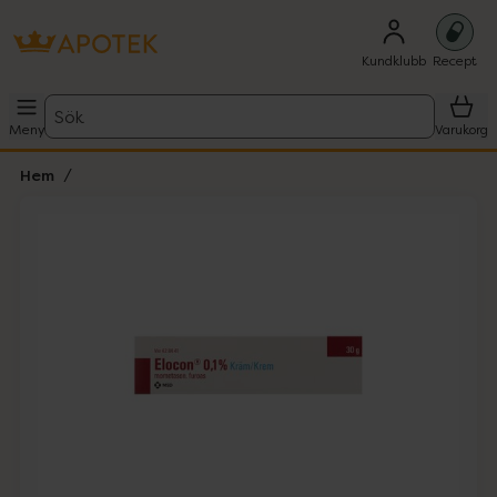
Kundklubb
Recept
Sök
Meny
Varukorg
Hem
Hoppa över Lista
Lista: . Innehåller 1 objekt.