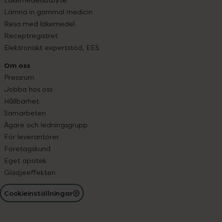
Lämna in gammal medicin
Resa med läkemedel
Receptregistret
Elektroniskt expertstöd, EES
Om oss
Pressrum
Jobba hos oss
Hållbarhet
Samarbeten
Ägare och ledningsgrupp
För leverantörer
Företagskund
Eget apotek
Glädjeeffekten
Cookieinställningar