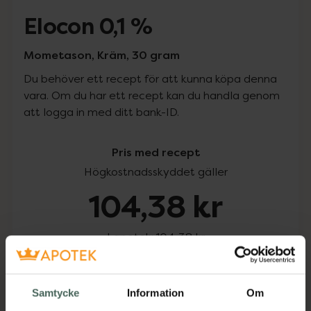
Elocon 0,1 %
Mometason, Kräm, 30 gram
Du behöver ett recept för att kunna köpa denna
vara. Om du har ett recept kan du handla genom
att logga in med ditt bank-ID.
Pris med recept
Högkostnadsskyddet gäller
104,38 kr
I apotek:
104,38 kr
Köp via ditt recept
Samtycke
Information
Om