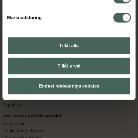
datorn. Oavsett vem du är så är det vårt uppdrag att
hjälpa just dig att må lite bättre. Välkommen att prata
Marknadsföring
med oss.
Kundservice
Kontakta oss
Tillåt alla
Vanliga frågor
Hitta apotek
Tillåt urval
Handla tryggt
Leverans, betalning och retur
Kundklubb
Endast nödvändiga cookies
Sajtens tillgänglighet
App
Köpvillkor
Om recept och läkemedel
Fullmakter
Högkostnadsskyddet
Läkemedelsutbyte