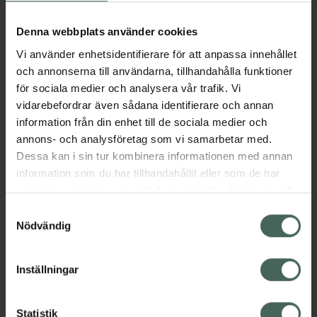
Aktuella erbjudanden
Denna webbplats använder cookies
Beskrivning
Dölj
Vi använder enhetsidentifierare för att anpassa innehållet
och annonserna till användarna, tillhandahålla funktioner
för sociala medier och analysera vår trafik. Vi
Läs alltid bipacksedeln innan
vidarebefordrar även sådana identifierare och annan
användning.
information från din enhet till de sociala medier och
annons- och analysföretag som vi samarbetar med.
EAN:
00191778015096
Dessa kan i sin tur kombinera informationen med annan
information som du har tillhandahållit eller som de har
samlat in när du har använt deras tjänster. Samtycke till
Bipacksedel från FASS
Visa
cookies är frivilligt och du kan när som helst ändra eller
Samtyckesval
återkalla ditt samtycke via webbplatsens
Nödvändig
cookieinställningar. Ett återkallat samtycke påverkar inte
lagligheten av behandling som skett innan återkallelsen.
Inställningar
Kronans Apotek finns här för dig. Du hittar oss från Skåne i
Statistik
syd till Lappland i norr, och online i mobilen och på