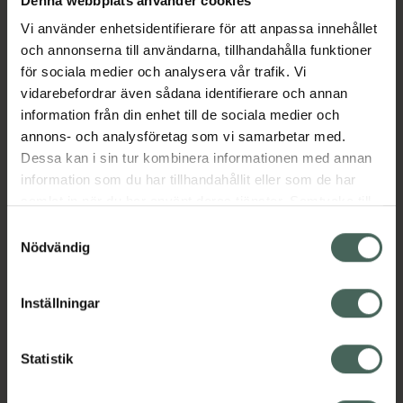
Denna webbplats använder cookies
Vi använder enhetsidentifierare för att anpassa innehållet
Fler produkter från Eliquis
och annonserna till användarna, tillhandahålla funktioner
Aktuella erbjudanden
för sociala medier och analysera vår trafik. Vi
vidarebefordrar även sådana identifierare och annan
information från din enhet till de sociala medier och
Beskrivning
Dölj
annons- och analysföretag som vi samarbetar med.
Dessa kan i sin tur kombinera informationen med annan
EAN:
07350124333267
information som du har tillhandahållit eller som de har
samlat in när du har använt deras tjänster. Samtycke till
cookies är frivilligt och du kan när som helst ändra eller
Samtyckesval
återkalla ditt samtycke via webbplatsens
Nödvändig
cookieinställningar. Ett återkallat samtycke påverkar inte
lagligheten av behandling som skett innan återkallelsen.
Kronans Apotek finns här för dig. Du hittar oss från Skåne i
Inställningar
syd till Lappland i norr, och online i mobilen och på
datorn. Oavsett vem du är så är det vårt uppdrag att
Statistik
hjälpa just dig att må lite bättre. Välkommen att prata
med oss.