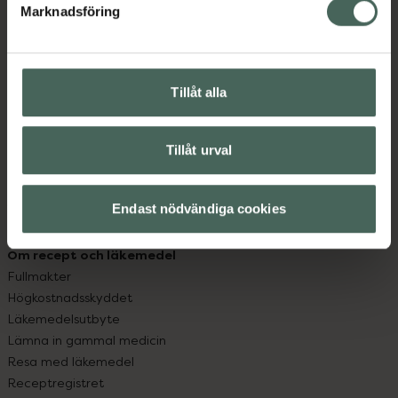
Marknadsföring
Kundservice
Kontakta oss
Vanliga frågor
Tillåt alla
Hitta apotek
Handla tryggt
Leverans, betalning och retur
Tillåt urval
Kundklubb
Sajtens tillgänglighet
App
Endast nödvändiga cookies
Köpvillkor
Om recept och läkemedel
Fullmakter
Högkostnadsskyddet
Läkemedelsutbyte
Lämna in gammal medicin
Resa med läkemedel
Receptregistret