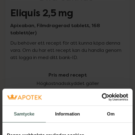
Eliquis 2,5 mg
Apixaban, Filmdragerad tablett, 168
tablett(er)
Du behöver ett recept för att kunna köpa denna
vara. Om du har ett recept kan du handla genom
att logga in med ditt bank-ID.
Pris med recept
Högkostnadsskyddet gäller
1630,20 kr
I apotek:
1630,20 kr
Samtycke
Information
Om
Köp via ditt recept