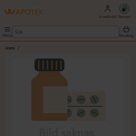
Kundklubb
Recept
Sök
Meny
Varukorg
Hem
Hoppa över Lista
Lista: . Innehåller 1 objekt.