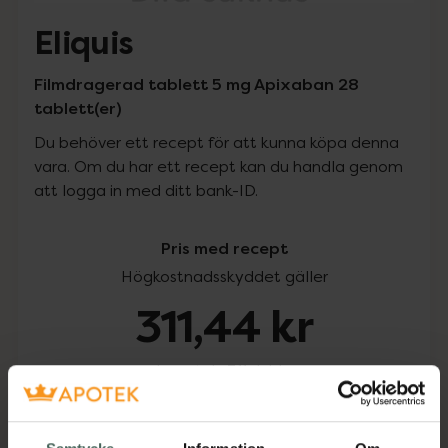
Eliquis
Filmdragerad tablett 5 mg Apixaban 28
tablett(er)
Du behöver ett recept för att kunna köpa denna
vara. Om du har ett recept kan du handla genom
att logga in med ditt bank-ID.
Pris med recept
Högkostnadsskyddet gäller
311,44 kr
I apotek:
311,44 kr
Köp via ditt recept