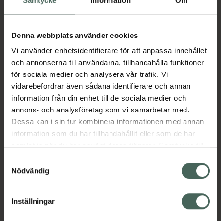
Samtycke
Information
Om
Fler produkter från Eliquis
Aktuella erbjudanden
Denna webbplats använder cookies
Vi använder enhetsidentifierare för att anpassa innehållet
och annonserna till användarna, tillhandahålla funktioner
Beskrivning
Dölj
för sociala medier och analysera vår trafik. Vi
vidarebefordrar även sådana identifierare och annan
information från din enhet till de sociala medier och
Läs alltid bipacksedeln innan
annons- och analysföretag som vi samarbetar med.
användning.
Dessa kan i sin tur kombinera informationen med annan
EAN:
07046264453100
information som du har tillhandahållit eller som de har
samlat in när du har använt deras tjänster. Samtycke till
cookies är frivilligt och du kan när som helst ändra eller
Samtyckesval
Bipacksedel från FASS
Visa
återkalla ditt samtycke via webbplatsens
Nödvändig
cookieinställningar. Ett återkallat samtycke påverkar inte
lagligheten av behandling som skett innan återkallelsen.
Inställningar