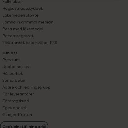
Fullmakter
Högkostnadsskyddet
Läkemedelsutbyte
Lämna in gammal medicin
Resa med läkemedel
Receptregistret
Elektroniskt expertstöd, EES
Om oss
Pressrum
Jobba hos oss
Hållbarhet
Samarbeten
Ägare och ledningsgrupp
För leverantörer
Företagskund
Eget apotek
Glädjeeffekten
Cookieinställningar