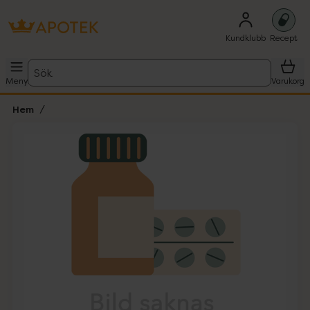
Kundklubb
Recept
Sök
Meny
Varukorg
Hem
Hoppa över Lista
Lista: . Innehåller 1 objekt.