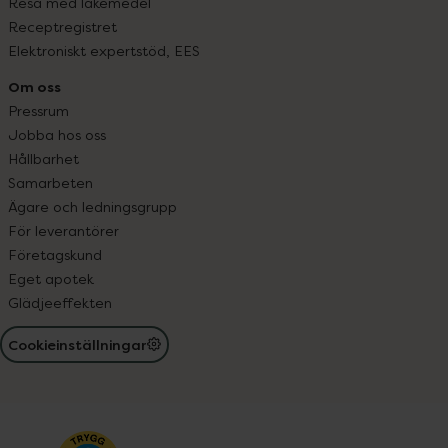
Resa med läkemedel
Receptregistret
Elektroniskt expertstöd, EES
Om oss
Pressrum
Jobba hos oss
Hållbarhet
Samarbeten
Ägare och ledningsgrupp
För leverantörer
Företagskund
Eget apotek
Glädjeeffekten
Cookieinställningar