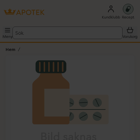
Kundklubb
Recept
Sök
Meny
Varukorg
Hem
Hoppa över Lista
Lista: . Innehåller 1 objekt.