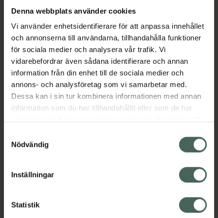
Denna webbplats använder cookies
Aktuella erbjudanden
Vi använder enhetsidentifierare för att anpassa innehållet
och annonserna till användarna, tillhandahålla funktioner
för sociala medier och analysera vår trafik. Vi
Beskrivning
Dölj
vidarebefordrar även sådana identifierare och annan
information från din enhet till de sociala medier och
EAN:
08025153011989
annons- och analysföretag som vi samarbetar med.
Dessa kan i sin tur kombinera informationen med annan
information som du har tillhandahållit eller som de har
Bipacksedel från FASS
Visa
samlat in när du har använt deras tjänster. Samtycke till
cookies är frivilligt och du kan när som helst ändra eller
Samtyckesval
återkalla ditt samtycke via webbplatsens
Nödvändig
cookieinställningar. Ett återkallat samtycke påverkar inte
lagligheten av behandling som skett innan återkallelsen.
Inställningar
Kronans Apotek finns här för dig. Du hittar oss från Skåne i
syd till Lappland i norr, och online i mobilen och på
Statistik
datorn. Oavsett vem du är så är det vårt uppdrag att