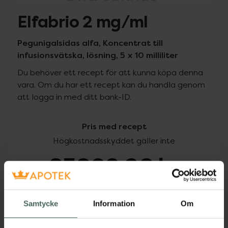
Elfabrio 2 mg/ml
Pegunigalsidas alfa, Koncentrat till
infusionsvätska, lösning, 5 x 10 milliliter
Du behöver ett recept för att kunna köpa denna
vara. Om du har ett recept kan du handla genom
att logga in med ditt bank-ID.
Pris med recept
Högkostnadsskyddet gäller inte
85802,96 kr
I apotek:
85802,96 kr
Samtycke
Information
Om
Köp via ditt recept