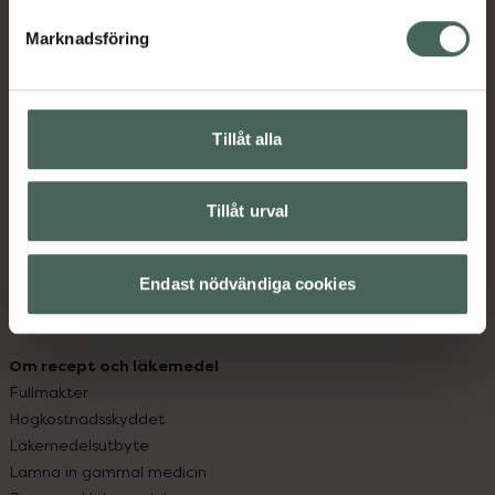
hjälpa just dig att må lite bättre. Välkommen att prata
med oss.
Marknadsföring
Kundservice
Kontakta oss
Tillåt alla
Vanliga frågor
Hitta apotek
Handla tryggt
Tillåt urval
Leverans, betalning och retur
Kundklubb
Sajtens tillgänglighet
Endast nödvändiga cookies
App
Köpvillkor
Om recept och läkemedel
Fullmakter
Högkostnadsskyddet
Läkemedelsutbyte
Lämna in gammal medicin