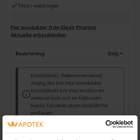
Finns i webblager
Fler produkter från Elexir Pharma
Aktuella erbjudanden
Beskrivning
Dölj
Kosttillskott. Rekommenderad
daglig dos bör inte överskridas.
Kosttillskott bör inte ersätta en
varierad kost och en hälsosam
livsstil. Förvaras utom räckhåll för
små barn.
Fenugreek Man är ett kosttillskott med
bockhornsklöverfrö, magnesium, vitamin B6
och zink. Magnesium bidrar till normal