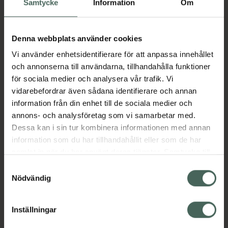
Samtycke
Information
Om
proteinsyntes (proteinsammansättning),
energiomsättning och muskelfunktion. Vitamin
B6 bidrar till normal energiomsättning och till
Denna webbplats använder cookies
minskad trötthet och utmattning. Zink bidrar
Vi använder enhetsidentifierare för att anpassa innehållet
till att bibehålla normala testosteronnivåer i
och annonserna till användarna, tillhandahålla funktioner
blodet.
för sociala medier och analysera vår trafik. Vi
Jämförpris
4,48 kr
/
st
vidarebefordrar även sådana identifierare och annan
information från din enhet till de sociala medier och
EAN:
07350023031103
annons- och analysföretag som vi samarbetar med.
Kategorier:
Dessa kan i sin tur kombinera informationen med annan
information som du har tillhandahållit eller som de har
Kost och hälsa
Kosttillskott
Kosttillskott
samlat in när du har använt deras tjänster. Samtycke till
Kosttillskott för män
Kosttillskott för män
cookies är frivilligt och du kan när som helst ändra eller
Kosttillskott för män
Samtyckesval
återkalla ditt samtycke via webbplatsens
Nödvändig
cookieinställningar. Ett återkallat samtycke påverkar inte
Omdömen
Visa
lagligheten av behandling som skett innan återkallelsen.
Inställningar