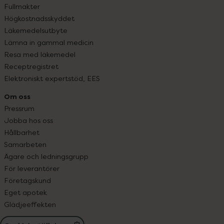
Fullmakter
Högkostnadsskyddet
Läkemedelsutbyte
Lämna in gammal medicin
Resa med läkemedel
Receptregistret
Elektroniskt expertstöd, EES
Om oss
Pressrum
Jobba hos oss
Hållbarhet
Samarbeten
Ägare och ledningsgrupp
För leverantörer
Företagskund
Eget apotek
Glädjeeffekten