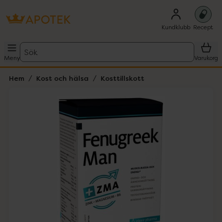
Kundklubb
Recept
Sök
Meny
Varukorg
Hem
Kost och hälsa
Kosttillskott
Hoppa över Lista
Lista: . Innehåller 1 objekt.