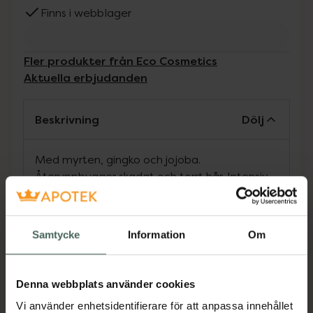
Finns i webblager
Fler produkter från Eco Cosmetics
Aktuella erbjudanden
Beskrivning
Dölj
Med myrten, gingko och jojoba.
Återuppbygger skadat och torrt hår. Intensiv
vård för både hår och hårbotten. Formulan
med jojoba bildar ett skyddande lager som
hjälper till att minska kluvna hårtoppar. Gingko
Samtycke
Information
Om
ger lyster och elasticitet medan myrten
stimulerar hårbotten. För skadat hår och
kluvna hårtoppar. Certifierat ekologisk och
Denna webbplats använder cookies
vegan
Vi använder enhetsidentifierare för att anpassa innehållet