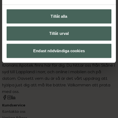
Hårvård
Schampo
Tillåt alla
Vegansk hårvård
Veganska produkter
Tillåt urval
Endast nödvändiga cookies
Kronans Apotek finns här för dig. Du hittar oss från Skåne i
syd till Lappland i norr, och online i mobilen och på
datorn. Oavsett vem du är så är det vårt uppdrag att
hjälpa just dig att må lite bättre. Välkommen att prata
med oss.
Kundservice
Kontakta oss
Vanliga frågor