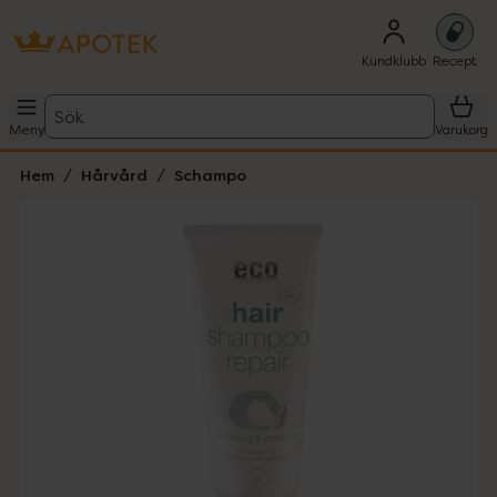
Kundklubb
Recept
Sök
Meny
Varukorg
Hem
Hårvård
Schampo
Hoppa över Lista
Lista: . Innehåller 1 objekt.