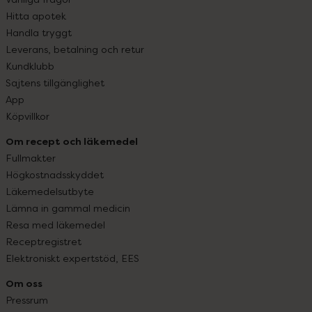
Hitta apotek
Handla tryggt
Leverans, betalning och retur
Kundklubb
Sajtens tillgänglighet
App
Köpvillkor
Om recept och läkemedel
Fullmakter
Högkostnadsskyddet
Läkemedelsutbyte
Lämna in gammal medicin
Resa med läkemedel
Receptregistret
Elektroniskt expertstöd, EES
Om oss
Pressrum