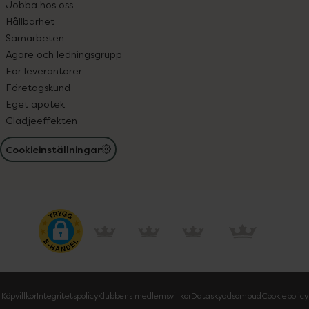
Jobba hos oss
Hållbarhet
Samarbeten
Ägare och ledningsgrupp
För leverantörer
Företagskund
Eget apotek
Glädjeeffekten
Cookieinställningar
Köpvillkor
Integritetspolicy
Klubbens medlemsvillkor
Dataskyddsombud
Cookiepolicy