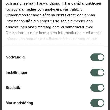
Jämförpris
0,61 kr
/
ml
och annonserna till användarna, tillhandahålla funktioner
för sociala medier och analysera vår trafik. Vi
EAN:
04033981722278
vidarebefordrar även sådana identifierare och annan
Kategorier:
information från din enhet till de sociala medier och
Hårvård
Schampo
Vegansk hårvård
annons- och analysföretag som vi samarbetar med.
Veganska produkter
Dessa kan i sin tur kombinera informationen med annan
information som du har tillhandahållit eller som de har
samlat in när du har använt deras tjänster. Samtycke till
Omdömen
Visa
cookies är frivilligt och du kan när som helst ändra eller
Samtyckesval
återkalla ditt samtycke via webbplatsens
Nödvändig
cookieinställningar. Ett återkallat samtycke påverkar inte
Innehåll
Visa
lagligheten av behandling som skett innan återkallelsen.
Inställningar
Kontaktinfo tillverkare
Visa
Statistik
Marknadsföring
Upptäck flera produkter inom