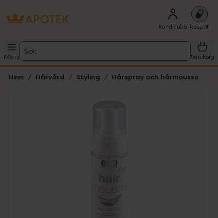
Kundklubb
Recept
Sök
Meny
Varukorg
Hem
Hårvård
Styling
Hårspray och hårmousse
Hoppa över Lista
Lista: . Innehåller 1 objekt.