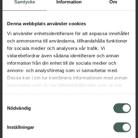
Samtycke
Information
Om
En stylingmousse med granatäpple och
gojibär som ger håret volym och stadga.
Motverkar frissigt hår, även i fuktigt väder.
Denna webbplats använder cookies
Berikad med gojibär ger den stadga och
Vi använder enhetsidentifierare för att anpassa innehållet
skydd hela dagen. Gör det lätt att styla håret
och annonserna till användarna, tillhandahålla funktioner
som blir silkeslent, glansigt och får extra
för sociala medier och analysera vår trafik. Vi
volym. Granatäppleextrakt skyddar
vidarebefordrar även sådana identifierare och annan
hårbotten och hår från att torka ut. Certifierat
information från din enhet till de sociala medier och
ekologisk och vegan
annons- och analysföretag som vi samarbetar med.
Jämförpris
1,03 kr
/
ml
Dessa kan i sin tur kombinera informationen med annan
EAN:
04033981722148
information som du har tillhandahållit eller som de har
samlat in när du har använt deras tjänster. Samtycke till
Kategorier:
cookies är frivilligt och du kan när som helst ändra eller
Samtyckesval
Hårspray och hårmousse
Hårvård
Styling
återkalla ditt samtycke via webbplatsens
Nödvändig
Vegansk hårvård
Veganska produkter
cookieinställningar. Ett återkallat samtycke påverkar inte
lagligheten av behandling som skett innan återkallelsen.
Inställningar
Omdömen
Visa