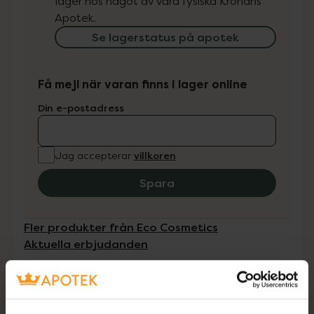
lager hos något av våra fysiska Kronans
Apotek.
Se lagerstatus på apotek
Få mejl när varan finns i lager online
Din e-postadress
villkoren
Jag accepterar
Spara
Fler produkter från Eco Cosmetics
Aktuella erbjudanden
Beskrivning
Dölj