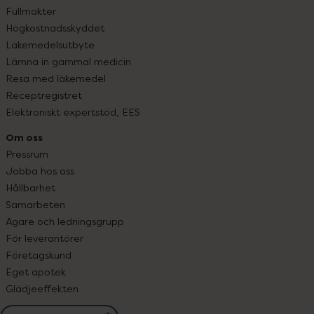
Fullmakter
Högkostnadsskyddet
Läkemedelsutbyte
Lämna in gammal medicin
Resa med läkemedel
Receptregistret
Elektroniskt expertstöd, EES
Om oss
Pressrum
Jobba hos oss
Hållbarhet
Samarbeten
Ägare och ledningsgrupp
För leverantörer
Företagskund
Eget apotek
Glädjeeffekten