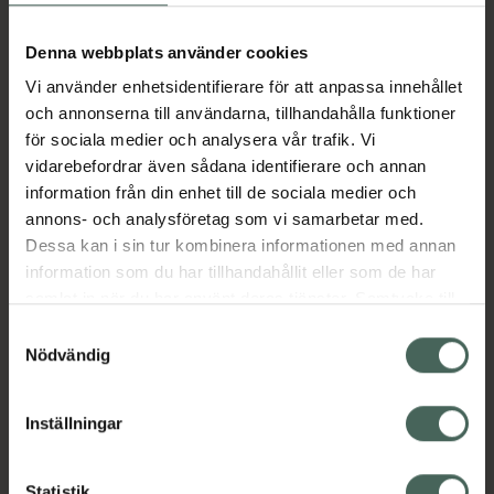
Aktuella erbjudanden
Denna webbplats använder cookies
Vi använder enhetsidentifierare för att anpassa innehållet
Beskrivning
Dölj
och annonserna till användarna, tillhandahålla funktioner
för sociala medier och analysera vår trafik. Vi
vidarebefordrar även sådana identifierare och annan
Läs alltid bipacksedeln innan
information från din enhet till de sociala medier och
användning.
annons- och analysföretag som vi samarbetar med.
EAN:
07046264325018
Dessa kan i sin tur kombinera informationen med annan
information som du har tillhandahållit eller som de har
samlat in när du har använt deras tjänster. Samtycke till
Bipacksedel från FASS
Visa
cookies är frivilligt och du kan när som helst ändra eller
Samtyckesval
återkalla ditt samtycke via webbplatsens
Nödvändig
cookieinställningar. Ett återkallat samtycke påverkar inte
lagligheten av behandling som skett innan återkallelsen.
Inställningar
Kronans Apotek finns här för dig. Du hittar oss från Skåne i
Statistik