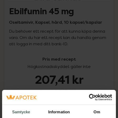
Ebilfumin 45 mg
Oseltamivir, Kapsel, hård, 10 kapsel/kapslar
Du behöver ett recept för att kunna köpa denna
vara. Om du har ett recept kan du handla genom
att logga in med ditt bank-ID.
Pris med recept
Högkostnadsskyddet gäller inte
207,41 kr
I apotek:
207,41 kr
Köp via ditt recept
Samtycke
Information
Om