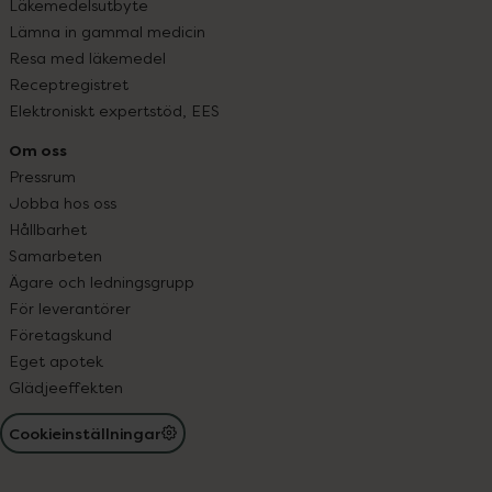
Läkemedelsutbyte
Lämna in gammal medicin
Resa med läkemedel
Receptregistret
Elektroniskt expertstöd, EES
Om oss
Pressrum
Jobba hos oss
Hållbarhet
Samarbeten
Ägare och ledningsgrupp
För leverantörer
Företagskund
Eget apotek
Glädjeeffekten
Cookieinställningar