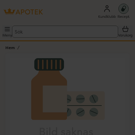
Kundklubb
Recept
Sök
Meny
Varukorg
Hem
Hoppa över Lista
Lista: . Innehåller 1 objekt.