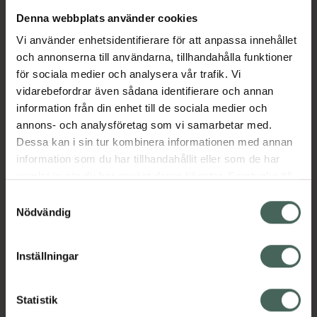
Denna webbplats använder cookies
Aktuella erbjudanden
Vi använder enhetsidentifierare för att anpassa innehållet
och annonserna till användarna, tillhandahålla funktioner
Beskrivning
Dölj
för sociala medier och analysera vår trafik. Vi
vidarebefordrar även sådana identifierare och annan
information från din enhet till de sociala medier och
Läs alltid bipacksedeln innan
annons- och analysföretag som vi samarbetar med.
användning.
Dessa kan i sin tur kombinera informationen med annan
information som du har tillhandahållit eller som de har
EAN:
07046260260009
samlat in när du har använt deras tjänster. Samtycke till
cookies är frivilligt och du kan när som helst ändra eller
Samtyckesval
återkalla ditt samtycke via webbplatsens
Nödvändig
cookieinställningar. Ett återkallat samtycke påverkar inte
lagligheten av behandling som skett innan återkallelsen.
Inställningar
Kronans Apotek finns här för dig. Du hittar oss från Skåne i
syd till Lappland i norr, och online i mobilen och på
Statistik
datorn. Oavsett vem du är så är det vårt uppdrag att