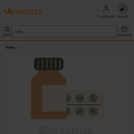
Kundklubb
Recept
Sök
Meny
Varukorg
Hem
Hoppa över Lista
Lista: . Innehåller 1 objekt.