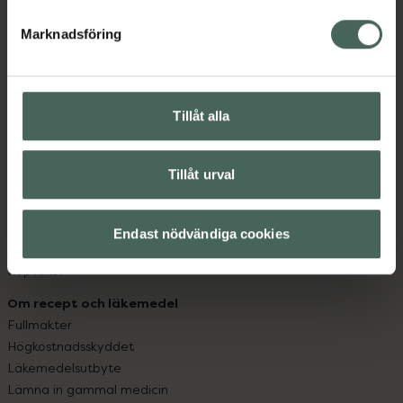
hjälpa just dig att må lite bättre. Välkommen att prata
med oss.
Marknadsföring
Kundservice
Kontakta oss
Tillåt alla
Vanliga frågor
Hitta apotek
Handla tryggt
Tillåt urval
Leverans, betalning och retur
Kundklubb
Sajtens tillgänglighet
Endast nödvändiga cookies
App
Köpvillkor
Om recept och läkemedel
Fullmakter
Högkostnadsskyddet
Läkemedelsutbyte
Lämna in gammal medicin