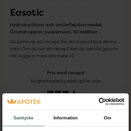
Easotic
Hydrokortison och antiinfektiva medel,
Örondroppar, suspension, 10 milliliter
Du behöver ett recept för att kunna köpa denna
vara. Om du har ett recept kan du handla genom
att logga in med ditt bank-ID.
Pris med recept
Högkostnadsskyddet gäller inte
333 kr
I apotek:
333 kr
Samtycke
Information
Om
Köp via ditt recept