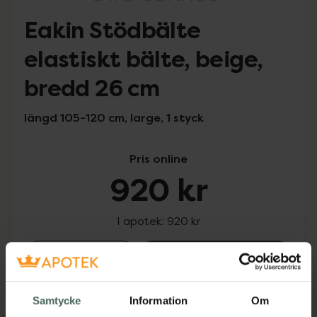
Eakin Stödbälte
elastiskt bälte, beige,
bredd 26 cm
längd 105-120 cm, large, 1 styck
Pris online
920 kr
I apotek:
920 kr
Eakin Stödbälte
Köp
Snabba leveranser
Samtycke
Information
Om
Finns i webblager