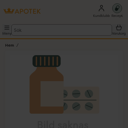
Kundklubb
Recept
Sök
Meny
Varukorg
Hem
Hoppa över Lista
Lista: . Innehåller 1 objekt.