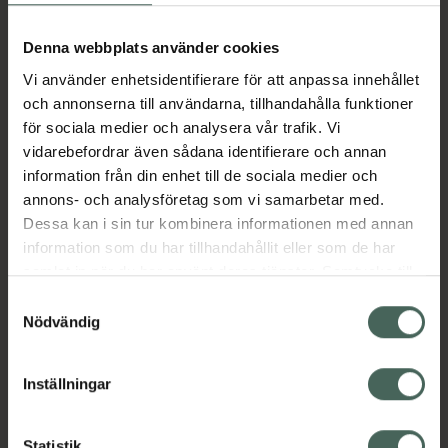
Denna webbplats använder cookies
Aktuella erbjudanden
Vi använder enhetsidentifierare för att anpassa innehållet
och annonserna till användarna, tillhandahålla funktioner
Beskrivning
Dölj
för sociala medier och analysera vår trafik. Vi
vidarebefordrar även sådana identifierare och annan
Jämförpris
920 kr
/
st
information från din enhet till de sociala medier och
annons- och analysföretag som vi samarbetar med.
EAN:
00000020212101
Dessa kan i sin tur kombinera informationen med annan
Kategorier:
information som du har tillhandahållit eller som de har
samlat in när du har använt deras tjänster. Samtycke till
cookies är frivilligt och du kan när som helst ändra eller
Samtyckesval
återkalla ditt samtycke via webbplatsens
Nödvändig
cookieinställningar. Ett återkallat samtycke påverkar inte
lagligheten av behandling som skett innan återkallelsen.
Inställningar
Kronans Apotek finns här för dig. Du hittar oss från Skåne i
Statistik