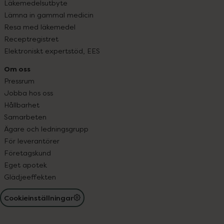
Läkemedelsutbyte
Lämna in gammal medicin
Resa med läkemedel
Receptregistret
Elektroniskt expertstöd, EES
Om oss
Pressrum
Jobba hos oss
Hållbarhet
Samarbeten
Ägare och ledningsgrupp
För leverantörer
Företagskund
Eget apotek
Glädjeeffekten
Cookieinställningar