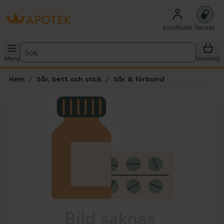
Kundklubb
Recept
Sök
Meny
Varukorg
Hem
Sår, bett och stick
Sår & förband
Hoppa över Lista
Lista: . Innehåller 1 objekt.