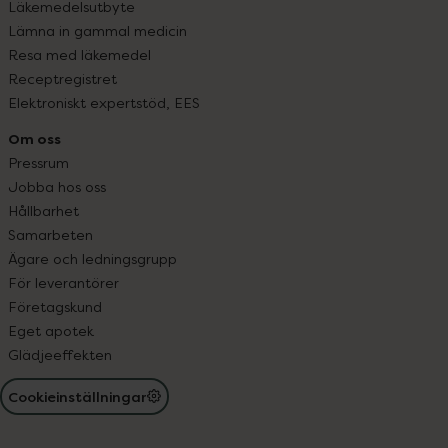
Läkemedelsutbyte
Lämna in gammal medicin
Resa med läkemedel
Receptregistret
Elektroniskt expertstöd, EES
Om oss
Pressrum
Jobba hos oss
Hållbarhet
Samarbeten
Ägare och ledningsgrupp
För leverantörer
Företagskund
Eget apotek
Glädjeeffekten
Cookieinställningar