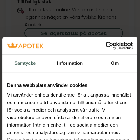
Tillfälligt slut
Tillfälligt slut online. Varan kan finnas i
lager hos något av våra fysiska Kronans
Apotek.
Se lagerstatus på apotek
Få mejl när varan finns i lager online
Samtycke
Information
Om
Din e-postadress
Denna webbplats använder cookies
villkoren
Jag accepterar
Vi använder enhetsidentifierare för att anpassa innehållet
Spara
och annonserna till användarna, tillhandahålla funktioner
för sociala medier och analysera vår trafik. Vi
Aktuella erbjudanden
vidarebefordrar även sådana identifierare och annan
information från din enhet till de sociala medier och
annons- och analysföretag som vi samarbetar med.
Beskrivning
Dölj
Dessa kan i sin tur kombinera informationen med annan