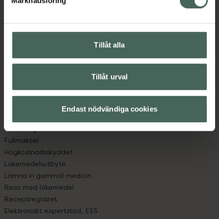
Marknadsföring
Kundservice
Kontakta oss
Vanliga frågor
Hitta apotek
Tillåt alla
Handla tryggt
Leverans, betalning och retur
Kundklubb
Tillåt urval
Sajtens tillgänglighet
App
Endast nödvändiga cookies
Köpvillkor
Om recept och läkemedel
Fullmakter
Högkostnadsskyddet
Läkemedelsutbyte
Lämna in gammal medicin
Resa med läkemedel
Receptregistret
Elektroniskt expertstöd, EES