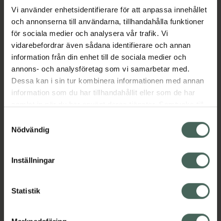
Vi använder enhetsidentifierare för att anpassa innehållet
och annonserna till användarna, tillhandahålla funktioner
Aktuella erbjudanden
för sociala medier och analysera vår trafik. Vi
vidarebefordrar även sådana identifierare och annan
Beskrivning
Dölj
information från din enhet till de sociala medier och
annons- och analysföretag som vi samarbetar med.
EAN:
08427711321491
Dessa kan i sin tur kombinera informationen med annan
information som du har tillhandahållit eller som de har
samlat in när du har använt deras tjänster. Samtycke till
cookies är frivilligt och du kan när som helst ändra eller
Samtyckesval
återkalla ditt samtycke via webbplatsens
Nödvändig
cookieinställningar. Ett återkallat samtycke påverkar inte
Kronans Apotek finns här för dig. Du hittar oss från Skåne i
lagligheten av behandling som skett innan återkallelsen.
Inställningar
syd till Lappland i norr, och online i mobilen och på
datorn. Oavsett vem du är så är det vårt uppdrag att
hjälpa just dig att må lite bättre. Välkommen att prata
Statistik
med oss.