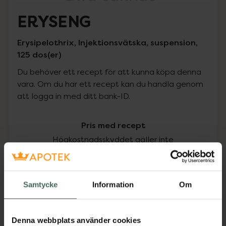
ERYSENG
Erysipelothrix, Injektionsvätska, suspension,
125 dos(er)
Du behöver ett recept för att kunna köpa denna
vara. Om du har ett recept kan du handla genom
att logga in med ditt bank-ID.
Pris med recept
Högkostnadsskyddet gäller inte
1082,35 kr
Samtycke
Information
Om
I apotek:
1082,35 kr
Köp via ditt recept
Denna webbplats använder cookies