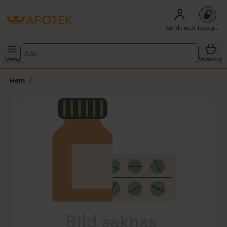
Kundklubb
Recept
Sök
Meny
Varukorg
Hem
Hoppa över Lista
Lista: . Innehåller 1 objekt.