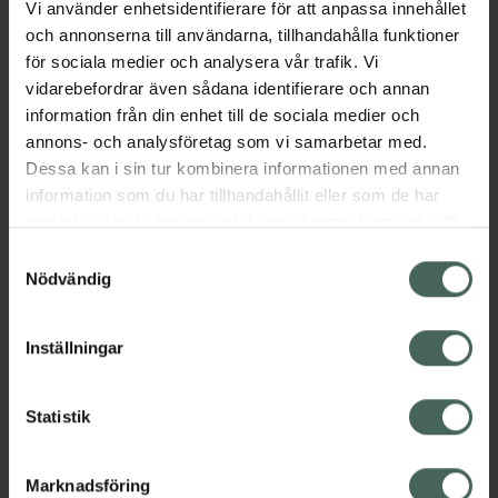
Vi använder enhetsidentifierare för att anpassa innehållet
Aktuella erbjudanden
och annonserna till användarna, tillhandahålla funktioner
för sociala medier och analysera vår trafik. Vi
vidarebefordrar även sådana identifierare och annan
Beskrivning
Dölj
information från din enhet till de sociala medier och
annons- och analysföretag som vi samarbetar med.
EAN:
03515650170173
Dessa kan i sin tur kombinera informationen med annan
information som du har tillhandahållit eller som de har
samlat in när du har använt deras tjänster. Samtycke till
cookies är frivilligt och du kan när som helst ändra eller
Samtyckesval
återkalla ditt samtycke via webbplatsens
Nödvändig
cookieinställningar. Ett återkallat samtycke påverkar inte
Kronans Apotek finns här för dig. Du hittar oss från Skåne i
lagligheten av behandling som skett innan återkallelsen.
syd till Lappland i norr, och online i mobilen och på
Inställningar
datorn. Oavsett vem du är så är det vårt uppdrag att
hjälpa just dig att må lite bättre. Välkommen att prata
Statistik
med oss.
Kundservice
Marknadsföring