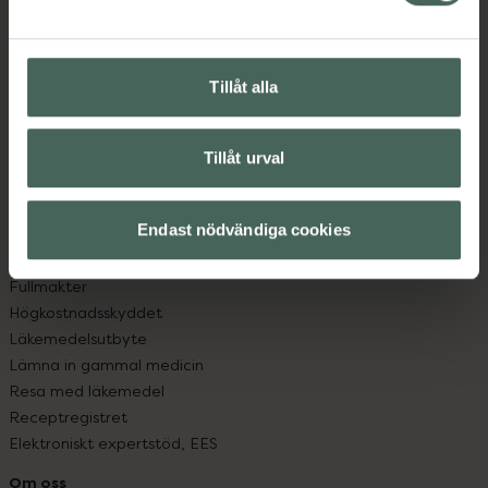
Kontakta oss
Vanliga frågor
Hitta apotek
Tillåt alla
Handla tryggt
Leverans, betalning och retur
Kundklubb
Tillåt urval
Sajtens tillgänglighet
App
Köpvillkor
Endast nödvändiga cookies
Om recept och läkemedel
Fullmakter
Högkostnadsskyddet
Läkemedelsutbyte
Lämna in gammal medicin
Resa med läkemedel
Receptregistret
Elektroniskt expertstöd, EES
Om oss