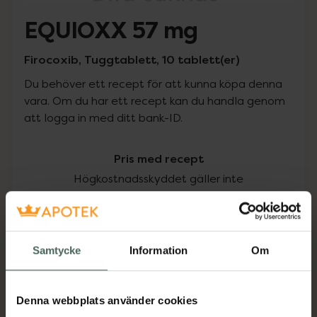
EQUIOXX 57 mg
Firocoxib, Tuggtablett, 10 tablett(er)
Du behöver ett recept för att kunna köpa denna
vara. Om du har ett recept kan du handla genom
att logga in med ditt bank-ID.
Pris med recept
Högkostnadsskyddet gäller inte
520 kr
I apotek:
520 kr
Samtycke
Information
Om
Köp via ditt recept
Denna webbplats använder cookies