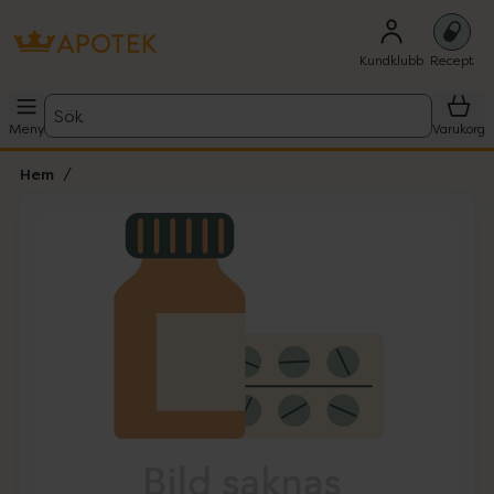
Kundklubb
Recept
Sök
Meny
Varukorg
Hem
Hoppa över Lista
Lista: . Innehåller 1 objekt.