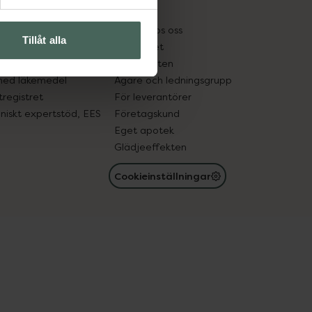
kter
Pressrum
tnadsskyddet
Jobba hos oss
Tillåt alla
edelsutbyte
Hållbarhet
in gammal medicin
Samarbeten
med läkemedel
Ägare och ledningsgrupp
registret
För leverantörer
oniskt expertstöd, EES
Företagskund
Eget apotek
Glädjeeffekten
Cookieinställningar