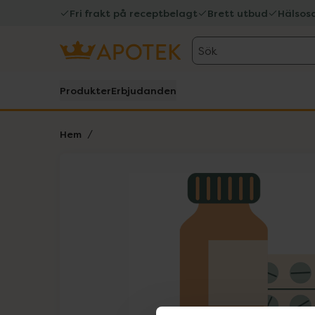
Fri frakt på receptbelagt
Brett utbud
Hälsos
Sök
Produkter
Erbjudanden
Hem
Hoppa över Lista
Lista: . Innehåller 1 objekt.