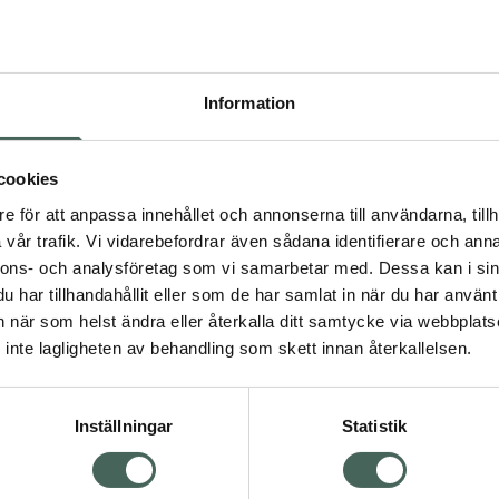
Pr
Högkostna
363
Information
Dölj
I a
cookies
dning.
e för att anpassa innehållet och annonserna till användarna, tillh
Kö
vår trafik. Vi vidarebefordrar även sådana identifierare och anna
nnons- och analysföretag som vi samarbetar med. Dessa kan i sin
har tillhandahållit eller som de har samlat in när du har använt 
Aktuella erbjudanden
an när som helst ändra eller återkalla ditt samtycke via webbplats
Visa
inte lagligheten av behandling som skett innan återkallelsen.
Inställningar
Statistik
Kundservice
Om re