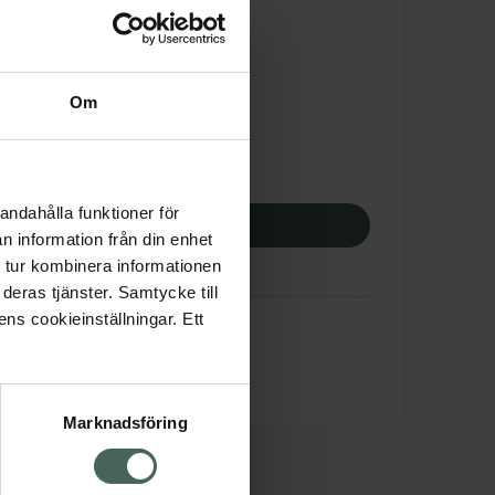
is med recept
dsskyddet gäller inte
5,24 kr
Om
potek:
3635,24 kr
andahålla funktioner för
p via ditt recept
n information från din enhet
 tur kombinera informationen
deras tjänster. Samtycke till
ens cookieinställningar. Ett
Marknadsföring
cept och läkemedel
Om oss