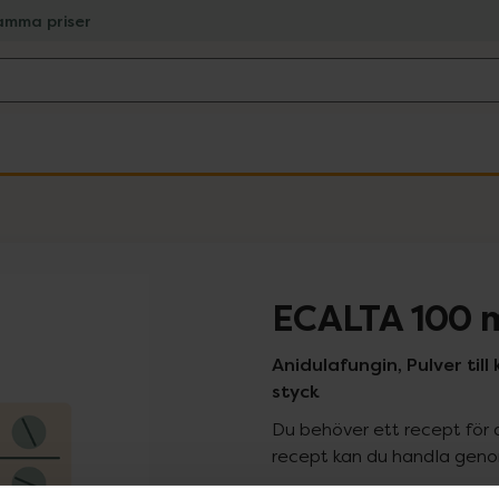
amma priser
ECALTA 100 
Anidulafungin, Pulver till 
styck
Du behöver ett recept för 
recept kan du handla genom