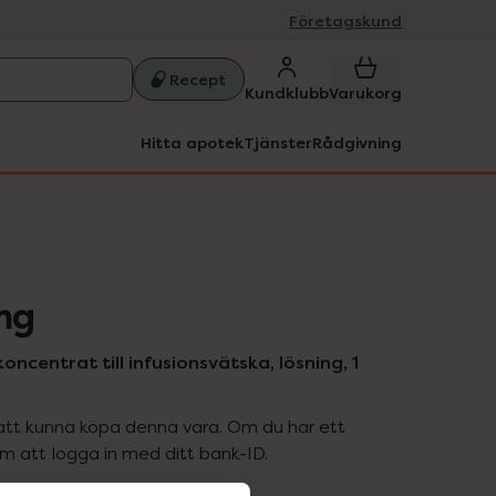
Företagskund
Recept
Kundklubb
Varukorg
Hitta apotek
Tjänster
Rådgivning
mg
koncentrat till infusionsvätska, lösning, 1
att kunna köpa denna vara. Om du har ett
 att logga in med ditt bank-ID.