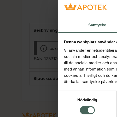
Samtycke
Beskrivning
Denna webbplats använder 
Läs alltid bipacksedeln innan använ
Vi använder enhetsidentifierar
sociala medier och analysera 
EAN:
17331009005773
till de sociala medier och a
med annan information som du 
cookies är frivilligt och du k
Bipacksedel från FASS
återkallat samtycke påverkar 
Samtyckesval
Nödvändig