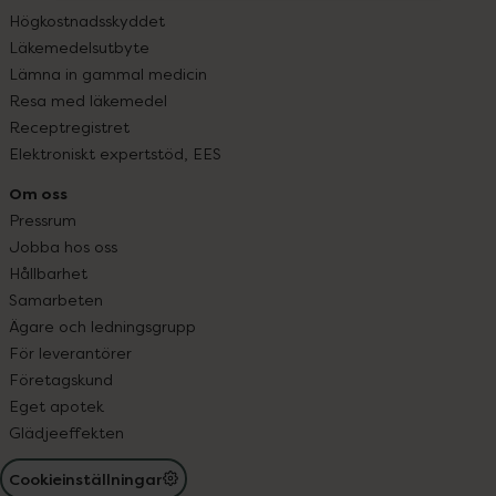
Högkostnadsskyddet
Läkemedelsutbyte
Lämna in gammal medicin
Resa med läkemedel
Receptregistret
Elektroniskt expertstöd, EES
Om oss
Pressrum
Jobba hos oss
Hållbarhet
Samarbeten
Ägare och ledningsgrupp
För leverantörer
Företagskund
Eget apotek
Glädjeeffekten
Cookieinställningar