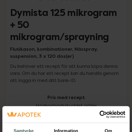
Dymista 125 mikrogram
+ 50
mikrogram/sprayning
Flutikason, kombinationer, Nässpray,
suspension, 3 x 120 dos(er)
Du behöver ett recept för att kunna köpa denna
vara. Om du har ett recept kan du handla genom
att logga in med ditt bank-ID.
Pris med recept
Högkostnadsskyddet gäller
270,63 kr
Samtycke
Information
Om