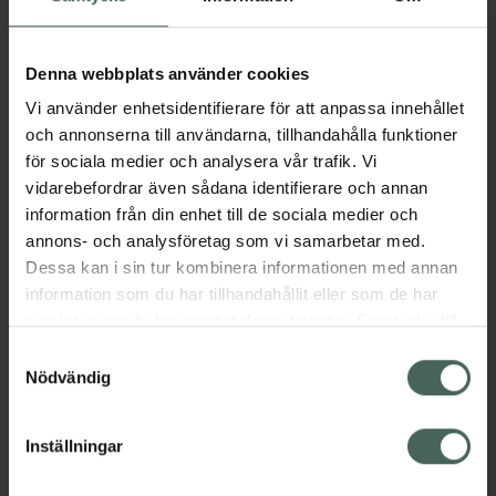
I apotek:
270,63 kr
Köp via ditt recept
Denna webbplats använder cookies
Vi använder enhetsidentifierare för att anpassa innehållet
och annonserna till användarna, tillhandahålla funktioner
Aktuella erbjudanden
för sociala medier och analysera vår trafik. Vi
vidarebefordrar även sådana identifierare och annan
Beskrivning
Dölj
information från din enhet till de sociala medier och
annons- och analysföretag som vi samarbetar med.
Dessa kan i sin tur kombinera informationen med annan
Läs alltid bipacksedeln innan
information som du har tillhandahållit eller som de har
användning.
samlat in när du har använt deras tjänster. Samtycke till
cookies är frivilligt och du kan när som helst ändra eller
EAN:
07046265840107
Samtyckesval
återkalla ditt samtycke via webbplatsens
Nödvändig
cookieinställningar. Ett återkallat samtycke påverkar inte
lagligheten av behandling som skett innan återkallelsen.
Inställningar