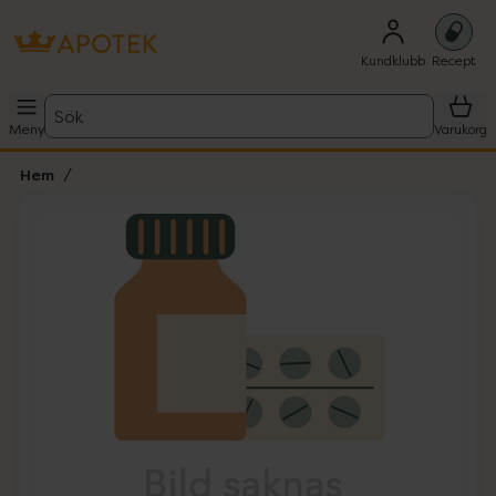
Kundklubb
Recept
Sök
Meny
Varukorg
Hem
Hoppa över Lista
Lista: . Innehåller 1 objekt.