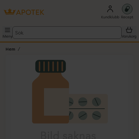
Kundklubb
Recept
Sök
Meny
Varukorg
Hem
Hoppa över Lista
Lista: . Innehåller 1 objekt.