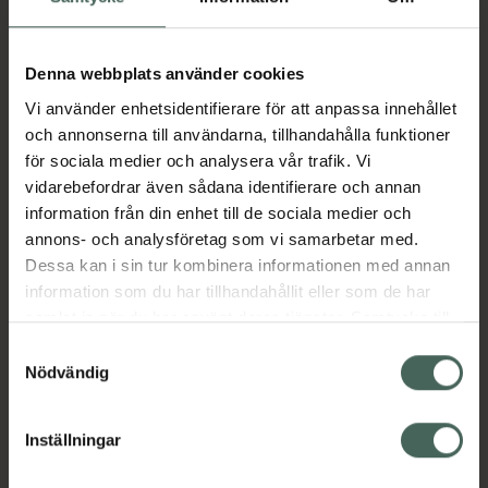
Aktuella erbjudanden
Denna webbplats använder cookies
Vi använder enhetsidentifierare för att anpassa innehållet
Beskrivning
Dölj
och annonserna till användarna, tillhandahålla funktioner
för sociala medier och analysera vår trafik. Vi
vidarebefordrar även sådana identifierare och annan
Läs alltid bipacksedeln innan
information från din enhet till de sociala medier och
användning.
annons- och analysföretag som vi samarbetar med.
Dessa kan i sin tur kombinera informationen med annan
EAN:
07046260269866
information som du har tillhandahållit eller som de har
samlat in när du har använt deras tjänster. Samtycke till
cookies är frivilligt och du kan när som helst ändra eller
Samtyckesval
Bipacksedel från FASS
Visa
återkalla ditt samtycke via webbplatsens
Nödvändig
cookieinställningar. Ett återkallat samtycke påverkar inte
lagligheten av behandling som skett innan återkallelsen.
Inställningar