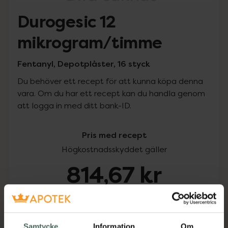
Durogesic 12
mikrogram/timme
Fentanyl, Depotplåster, 16 styck
Du behöver ett recept för att kunna köpa denna
vara. Om du har ett recept kan du handla genom
att logga in med ditt bank-ID.
Pris med recept
Högkostnadsskyddet gäller
814,67 kr
I apotek:
814,67 kr
Köp via ditt recept
Samtycke
Information
Om