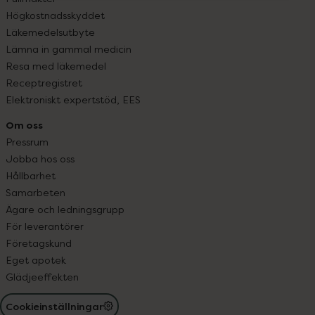
Högkostnadsskyddet
Läkemedelsutbyte
Lämna in gammal medicin
Resa med läkemedel
Receptregistret
Elektroniskt expertstöd, EES
Om oss
Pressrum
Jobba hos oss
Hållbarhet
Samarbeten
Ägare och ledningsgrupp
För leverantörer
Företagskund
Eget apotek
Glädjeeffekten
Cookieinställningar