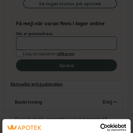
Se lagerstatus på apotek
Få mejl när varan finns i lager online
Din e-postadress
villkoren
Jag accepterar
Spara
Aktuella erbjudanden
Beskrivning
Dölj
Duocal är ett energirikt pulver baserat på
glukossirap och fett, avsett för