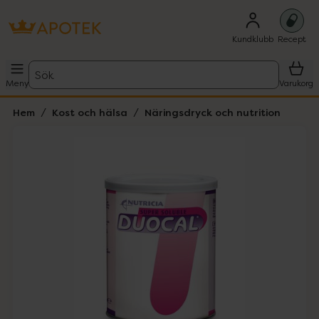
Kundklubb
Recept
Sök
Meny
Varukorg
Hem
Kost och hälsa
Näringsdryck och nutrition
Hoppa över Lista
Lista: . Innehåller 1 objekt.