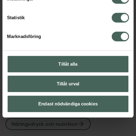
Kategorier:
Statistik
Näringsdryck och nutrition
Marknadsföring
Omdömen
Visa
Innehåll
Visa
Tillåt alla
Instruktioner
Visa
Tillåt urval
Endast nödvändiga cookies
Upptäck flera produkter inom
Näringsdryck och nutrition