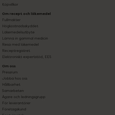
Köpvillkor
Om recept och läkemedel
Fullmakter
Högkostnadsskyddet
Läkemedelsutbyte
Lämna in gammal medicin
Resa med läkemedel
Receptregistret
Elektroniskt expertstöd, EES
Om oss
Pressrum
Jobba hos oss
Hållbarhet
Samarbeten
Ägare och ledningsgrupp
För leverantörer
Företagskund