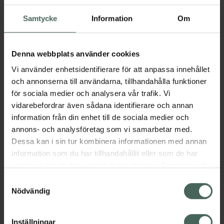
kostbehandling av patienter med behov av
ett högt energiintag. Produkten är gluten-
Samtycke
Information
Om
och laktosfri.
Pulvret har neutral smak och påverkar
Denna webbplats använder cookies
konsistensen i mycket liten utsträckning, vilket
Vi använder enhetsidentifierare för att anpassa innehållet
gör det lätt att använda i både mat och
och annonserna till användarna, tillhandahålla funktioner
dryck. Duocal kan användas på flera olika sätt
för sociala medier och analysera vår trafik. Vi
för att öka energiintaget.
vidarebefordrar även sådana identifierare och annan
information från din enhet till de sociala medier och
Användningsområden
annons- och analysföretag som vi samarbetar med.
- Kan intas som energitillskott
Dessa kan i sin tur kombinera informationen med annan
- Kan smaksättas med valfri smaktillsats
information som du har tillhandahållit eller som de har
- Kan användas som mjölkersättning
samlat in när du har använt deras tjänster. Samtycke till
- Kan tillsättas i modersmjölksersättning
cookies är frivilligt och du kan när som helst ändra eller
- Kan användas i maträtter, drycker och
Samtyckesval
återkalla ditt samtycke via webbplatsens
Nödvändig
sondnäringar
cookieinställningar. Ett återkallat samtycke påverkar inte
Jämförpris
1485,01 kr
/
kg
lagligheten av behandling som skett innan återkallelsen.
EAN:
05016533633870
Inställningar