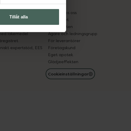
kter
Pressrum
tnadsskyddet
Jobba hos oss
Tillåt alla
edelsutbyte
Hållbarhet
in gammal medicin
Samarbeten
med läkemedel
Ägare och ledningsgrupp
registret
För leverantörer
oniskt expertstöd, EES
Företagskund
Eget apotek
Glädjeeffekten
Cookieinställningar