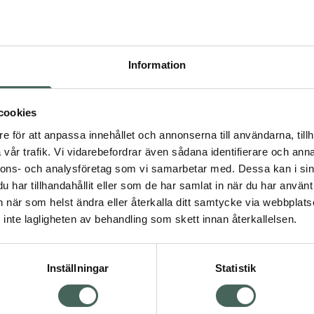
Pr
Högkos
945
Information
Dölj
cookies
I 
dning.
e för att anpassa innehållet och annonserna till användarna, tillh
vår trafik. Vi vidarebefordrar även sådana identifierare och anna
Kö
nnons- och analysföretag som vi samarbetar med. Dessa kan i sin
har tillhandahållit eller som de har samlat in när du har använt 
an när som helst ändra eller återkalla ditt samtycke via webbplats
Aktuella erbjudanden
Visa
inte lagligheten av behandling som skett innan återkallelsen.
Inställningar
Statistik
Kundservice
Om re