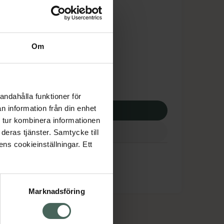
is med recept
tnadsskyddet gäller
,18 kr
Om
apotek:
945,18 kr
andahålla funktioner för
n information från din enhet
p via ditt recept
 tur kombinera informationen
deras tjänster. Samtycke till
ens cookieinställningar. Ett
Marknadsföring
cept och läkemedel
Om oss