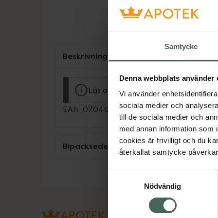
Samtycke
Beskrivning
Denna webbplats använder 
Läs alltid bipacksedeln innan använ
Vi använder enhetsidentifierar
sociala medier och analysera 
EAN:
07046260731813
till de sociala medier och a
med annan information som du 
cookies är frivilligt och du k
Bipacksedel från FASS
återkallat samtycke påverkar 
Samtyckesval
Nödvändig