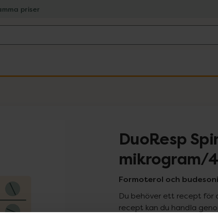
amma priser
DuoResp Spi
mikrogram/4
Formoterol och budesonid
Du behöver ett recept för 
recept kan du handla genom