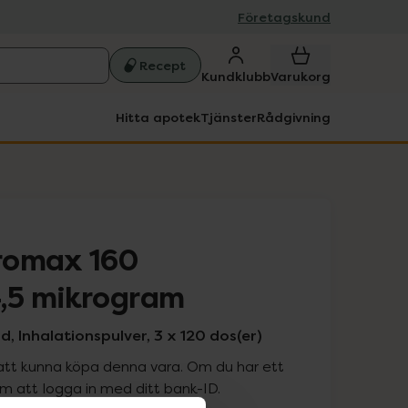
Företagskund
Recept
Kundklubb
Varukorg
Hitta apotek
Tjänster
Rådgivning
romax 160
,5 mikrogram
, Inhalationspulver, 3 x 120 dos(er)
att kunna köpa denna vara. Om du har ett
 att logga in med ditt bank-ID.