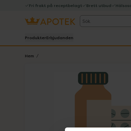
Fri frakt på receptbelagt
Brett utbud
Hälsos
Sök
Produkter
Erbjudanden
Hem
Hoppa över Lista
Lista: . Innehåller 1 objekt.