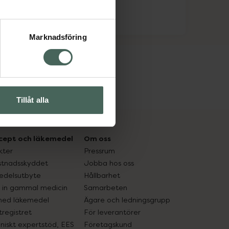
Marknadsföring
Tillåt alla
cept och läkemedel
Om oss
kter
Pressrum
tnadsskyddet
Jobba hos oss
edelsutbyte
Hållbarhet
in gammal medicin
Samarbeten
med läkemedel
Ägare och ledningsgrupp
registret
För leverantörer
oniskt expertstöd, EES
Företagskund