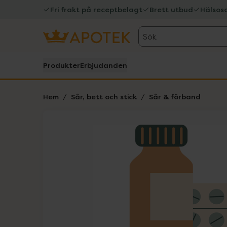
Fri frakt på receptbelagt
Brett utbud
Hälsos
Sök
Produkter
Erbjudanden
Hem
Sår, bett och stick
Sår & förband
Hoppa över Lista
Lista: . Innehåller 1 objekt.