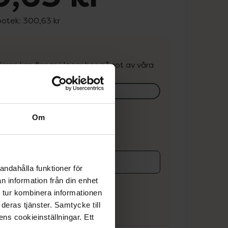
potek:
300,63 kr
. Varan kan finnas i lager hos något av våra
k.
lagerstatus på apotek
Om
ns i lager online
andahålla funktioner för
koren
n information från din enhet
 tur kombinera informationen
deras tjänster. Samtycke till
ens cookieinställningar. Ett