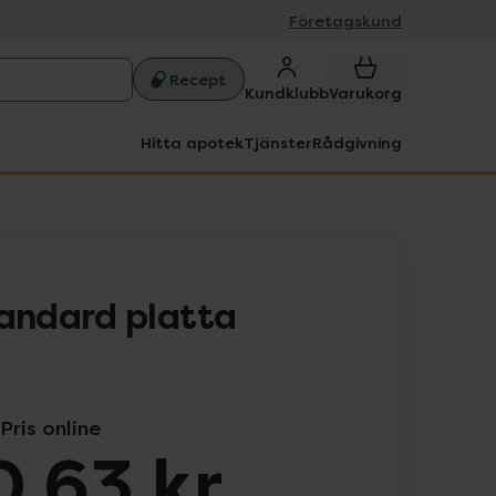
Företagskund
Recept
Kundklubb
Varukorg
Hitta apotek
Tjänster
Rådgivning
ndard platta
Pris online
,63 kr