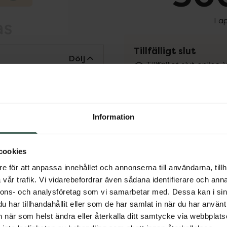
I a
Tillfälligt slut
Dölj
Tillfälligt slut online
fysiska Kronans Apote
Se 
n garanterar
r säker att
v.
Information
Få mejl när varan fin
Din e-postadress
cookies
e för att anpassa innehållet och annonserna till användarna, tillh
vill
Jag accepterar
vår trafik. Vi vidarebefordrar även sådana identifierare och anna
nnons- och analysföretag som vi samarbetar med. Dessa kan i sin
Spara
har tillhandahållit eller som de har samlat in när du har använt 
an när som helst ändra eller återkalla ditt samtycke via webbplats