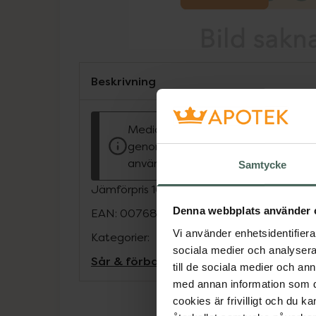
Beskrivning
Medicinteknisk produkt. Tillverkare
genom CE-märkning att produkten ä
använda och uppfyller gällande kra
Samtycke
Jämförpris
100,21 kr
/
st
Denna webbplats använder 
EAN:
00768455015872
Vi använder enhetsidentifierar
Kategorier:
sociala medier och analysera 
Sår & förband
Sår, bett och stick
till de sociala medier och a
med annan information som du 
cookies är frivilligt och du k