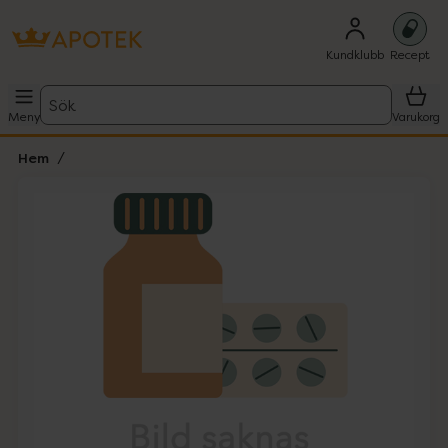
Kundklubb
Recept
Sök
Meny
Varukorg
Hem
Hoppa över Lista
Lista: . Innehåller 1 objekt.