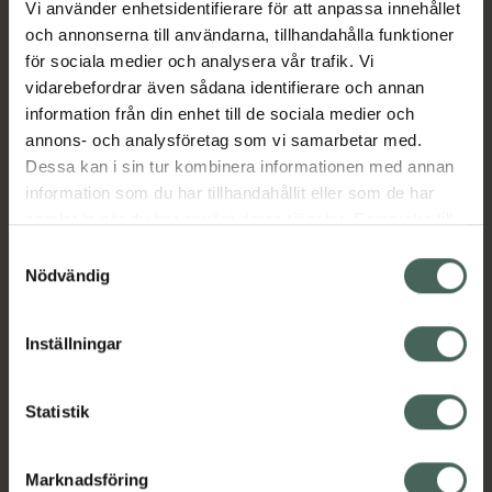
Vi använder enhetsidentifierare för att anpassa innehållet
Aktuella erbjudanden
och annonserna till användarna, tillhandahålla funktioner
för sociala medier och analysera vår trafik. Vi
vidarebefordrar även sådana identifierare och annan
Beskrivning
Dölj
information från din enhet till de sociala medier och
annons- och analysföretag som vi samarbetar med.
EAN:
07350096045564
Dessa kan i sin tur kombinera informationen med annan
information som du har tillhandahållit eller som de har
samlat in när du har använt deras tjänster. Samtycke till
cookies är frivilligt och du kan när som helst ändra eller
Samtyckesval
återkalla ditt samtycke via webbplatsens
Nödvändig
cookieinställningar. Ett återkallat samtycke påverkar inte
Kronans Apotek finns här för dig. Du hittar oss från Skåne i
lagligheten av behandling som skett innan återkallelsen.
syd till Lappland i norr, och online i mobilen och på
Inställningar
datorn. Oavsett vem du är så är det vårt uppdrag att
hjälpa just dig att må lite bättre. Välkommen att prata
Statistik
med oss.
Kundservice
Marknadsföring