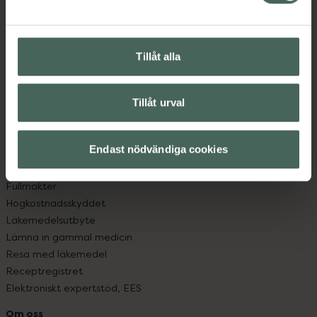
Kontakta oss
Vanliga frågor
Hitta apotek
Tillåt alla
Handla tryggt
Leverans, betalning och retur
Kundklubb
Tillåt urval
Sajtens tillgänglighet
App
Köpvillkor
Endast nödvändiga cookies
Om recept och läkemedel
Fullmakter
Högkostnadsskyddet
Läkemedelsutbyte
Lämna in gammal medicin
Resa med läkemedel
Receptregistret
Elektroniskt expertstöd, EES
Om oss