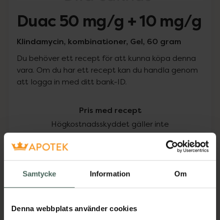
Duac 50 mg/g + 10 mg/g
Klindamycin, kombinationer, Gel, 60 gram
Du behöver ett recept för att kunna köpa denna
vara. Om du har ett recept kan du handla genom
att logga in med ditt bank-ID.
Pris med recept
Högkostnadsskyddet gäller inte
485 kr
I apotek:
485 kr
Samtycke
Information
Om
Köp via ditt recept
Denna webbplats använder cookies