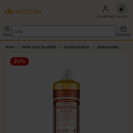
Kundklubb
Recept
Sök
Meny
Varukorg
Hem
Hem och hushåll
Städartiklar
Diskmedel
20%
Hoppa över Lista
Lista: . Innehåller 1 objekt.