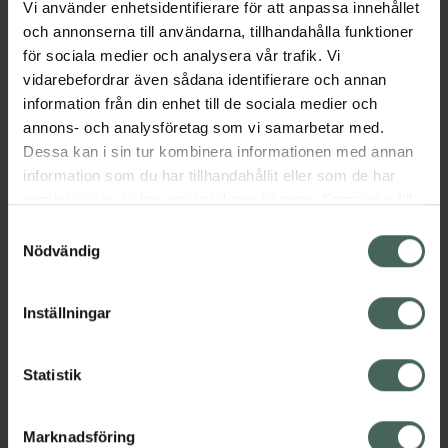
Vi använder enhetsidentifierare för att anpassa innehållet
Aktuella erbjudanden
och annonserna till användarna, tillhandahålla funktioner
för sociala medier och analysera vår trafik. Vi
vidarebefordrar även sådana identifierare och annan
Beskrivning
Dölj
information från din enhet till de sociala medier och
annons- och analysföretag som vi samarbetar med.
EAN:
04042668305734
Dessa kan i sin tur kombinera informationen med annan
information som du har tillhandahållit eller som de har
samlat in när du har använt deras tjänster. Samtycke till
cookies är frivilligt och du kan när som helst ändra eller
Samtyckesval
återkalla ditt samtycke via webbplatsens
Nödvändig
cookieinställningar. Ett återkallat samtycke påverkar inte
Kronans Apotek finns här för dig. Du hittar oss från Skåne i
lagligheten av behandling som skett innan återkallelsen.
syd till Lappland i norr, och online i mobilen och på
Inställningar
datorn. Oavsett vem du är så är det vårt uppdrag att
hjälpa just dig att må lite bättre. Välkommen att prata
Statistik
med oss.
Kundservice
Marknadsföring