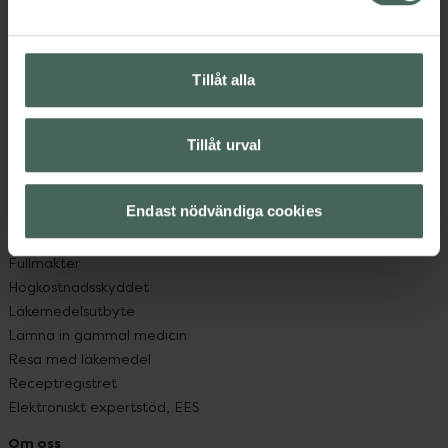
Kontakta oss
Vanliga frågor
Hitta apotek
Tillåt alla
Handla tryggt
Leverans, betalning och retur
Kundklubb
Tillåt urval
Sajtens tillgänglighet
App
Köpvillkor
Endast nödvändiga cookies
Om recept och läkemedel
Fullmakter
Högkostnadsskyddet
Läkemedelsutbyte
Lämna in gammal medicin
Resa med läkemedel
Receptregistret
Elektroniskt expertstöd, EES
Om oss