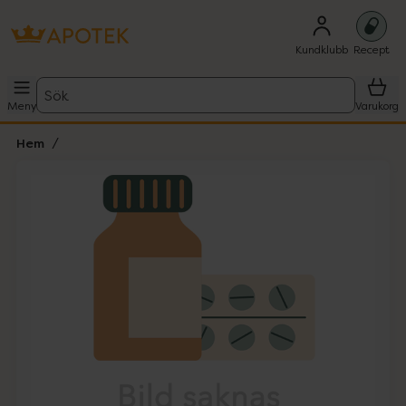
Kundklubb
Recept
Sök
Meny
Varukorg
Hem
Hoppa över Lista
Lista: . Innehåller 1 objekt.