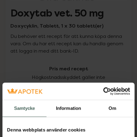
Doxytab vet. 50 mg
Doxycyklin, Tablett, 1 x 30 tablett(er)
Du behöver ett recept för att kunna köpa denna
vara. Om du har ett recept kan du handla genom
att logga in med ditt bank-ID.
Pris med recept
Högkostnadsskyddet gäller inte
224,50 kr
I apotek:
224,50 kr
Samtycke
Information
Om
Köp via ditt recept
Denna webbplats använder cookies