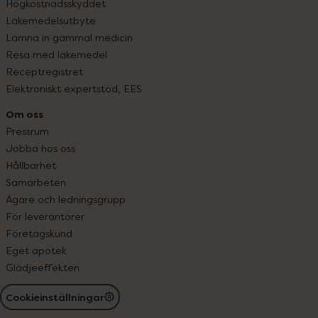
Högkostnadsskyddet
Läkemedelsutbyte
Lämna in gammal medicin
Resa med läkemedel
Receptregistret
Elektroniskt expertstöd, EES
Om oss
Pressrum
Jobba hos oss
Hållbarhet
Samarbeten
Ägare och ledningsgrupp
För leverantörer
Företagskund
Eget apotek
Glädjeeffekten
Cookieinställningar