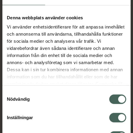
Fler produkter från Doxyferm
Aktuella erbjudanden
Denna webbplats använder cookies
Vi använder enhetsidentifierare för att anpassa innehållet
Beskrivning
Dölj
och annonserna till användarna, tillhandahålla funktioner
för sociala medier och analysera vår trafik. Vi
vidarebefordrar även sådana identifierare och annan
Läs alltid bipacksedeln innan
information från din enhet till de sociala medier och
användning.
annons- och analysföretag som vi samarbetar med.
Dessa kan i sin tur kombinera informationen med annan
EAN:
07319900829745
information som du har tillhandahållit eller som de har
samlat in när du har använt deras tjänster. Samtycke till
cookies är frivilligt och du kan när som helst ändra eller
Bipacksedel från FASS
Visa
Samtyckesval
återkalla ditt samtycke via webbplatsens
Nödvändig
cookieinställningar. Ett återkallat samtycke påverkar inte
lagligheten av behandling som skett innan återkallelsen.
Inställningar