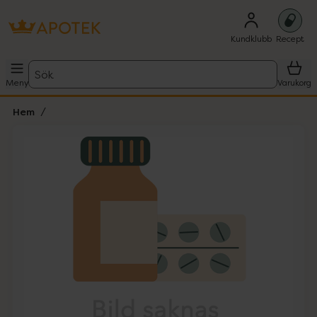
Kundklubb
Recept
Sök
Meny
Varukorg
Hem
Hoppa över Lista
Lista: . Innehåller 1 objekt.