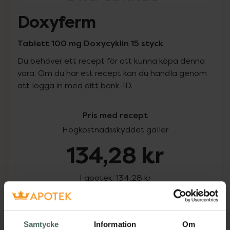
Doxyferm
Tablett 100 mg Doxycyklin 15 styck
Du behöver ett recept för att kunna köpa denna
vara. Om du har ett recept kan du handla genom
att logga in med ditt bank-ID.
Pris med recept
Högkostnadsskyddet gäller
134,28 kr
I apotek:
134,28 kr
Köp via ditt recept
Samtycke
Information
Om