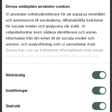
Denna webbplats använder cookies
Aktuella erbjudanden
Vi använder enhetsidentifierare för att anpassa innehållet
och annonserna till användarna, tillhandahålla funktioner
Beskrivning
Dölj
för sociala medier och analysera vår trafik. Vi
vidarebefordrar även sådana identifierare och annan
information från din enhet till de sociala medier och
Läs alltid bipacksedeln innan
annons- och analysföretag som vi samarbetar med.
användning.
Dessa kan i sin tur kombinera informationen med annan
information som du har tillhandahållit eller som de har
EAN:
07046265526193
samlat in när du har använt deras tjänster. Samtycke till
cookies är frivilligt och du kan när som helst ändra eller
Samtyckesval
återkalla ditt samtycke via webbplatsens
Nödvändig
cookieinställningar. Ett återkallat samtycke påverkar inte
lagligheten av behandling som skett innan återkallelsen.
Inställningar
Kronans Apotek finns här för dig. Du hittar oss från Skåne i
syd till Lappland i norr, och online i mobilen och på
Statistik
datorn. Oavsett vem du är så är det vårt uppdrag att