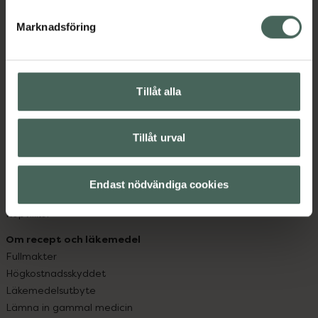
hjälpa just dig att må lite bättre. Välkommen att prata
med oss.
Marknadsföring
Kundservice
Kontakta oss
Tillåt alla
Vanliga frågor
Hitta apotek
Handla tryggt
Tillåt urval
Leverans, betalning och retur
Kundklubb
Sajtens tillgänglighet
Endast nödvändiga cookies
App
Köpvillkor
Om recept och läkemedel
Fullmakter
Högkostnadsskyddet
Läkemedelsutbyte
Lämna in gammal medicin