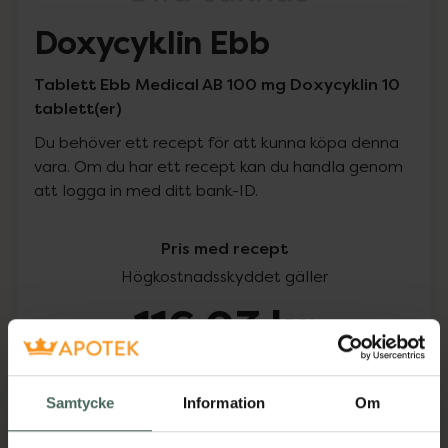
Doxycyklin Ebb
Tablett Ebb Medical AB 100 mg Doxycyklin 10
tablett(er)
Du behöver ett recept för att kunna köpa denna
vara. Om du har ett recept kan du handla genom
att logga in med ditt bank-ID.
Pris med recept
Högkostnadsskyddet gäller
116,03 kr
I apotek:
116,03 kr
Samtycke
Information
Om
Köp via ditt recept