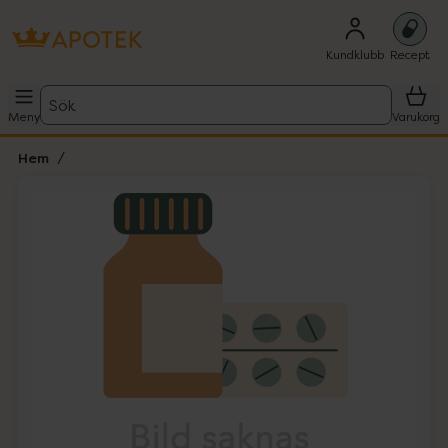
Kundklubb
Recept
Sök
Meny
Varukorg
Hem
Hoppa över Lista
Lista: . Innehåller 1 objekt.