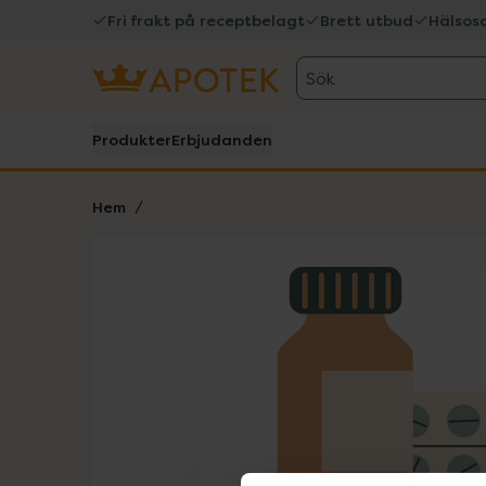
Fri frakt på receptbelagt
Brett utbud
Hälsos
Sök
Produkter
Erbjudanden
Hem
Hoppa över Lista
Lista: . Innehåller 1 objekt.