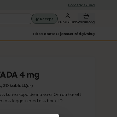
Företagskund
Recept
Kundklubb
Varukorg
Hitta apotek
Tjänster
Rådgivning
TADA 4 mg
 30 tablett(er)
att kunna köpa denna vara. Om du har ett
 att logga in med ditt bank-ID.
is med recept