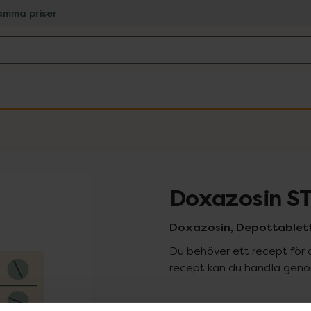
amma priser
Doxazosin S
Doxazosin, Depottablett,
Du behöver ett recept för 
recept kan du handla genom
Pr