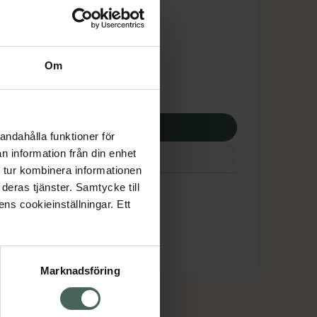
tnadsskyddet gäller
,67 kr
Om
potek:
277,67 kr
p via ditt recept
andahålla funktioner för
n information från din enhet
 tur kombinera informationen
deras tjänster. Samtycke till
ens cookieinställningar. Ett
Marknadsföring
cept och läkemedel
Om oss