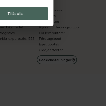
kter
Pressrum
tnadsskyddet
Jobba hos oss
Tillåt alla
edelsutbyte
Hållbarhet
in gammal medicin
Samarbeten
med läkemedel
Ägare och ledningsgrupp
registret
För leverantörer
oniskt expertstöd, EES
Företagskund
Eget apotek
Glädjeeffekten
Cookieinställningar