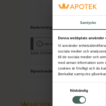
Samtycke
Beskrivning
Denna webbplats använder 
Läs alltid bipacksedeln innan använ
Vi använder enhetsidentifierar
sociala medier och analysera 
EAN:
07046260207950
till de sociala medier och a
med annan information som du 
cookies är frivilligt och du k
Bipacksedel från FASS
återkallat samtycke påverkar 
Samtyckesval
Nödvändig