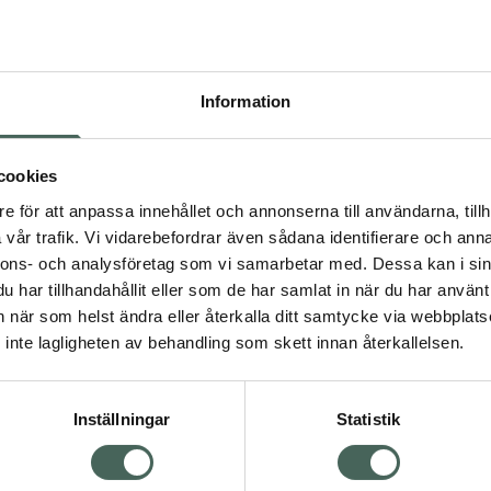
Högkos
277
Information
Dölj
I a
cookies
Kö
dning.
e för att anpassa innehållet och annonserna till användarna, tillh
vår trafik. Vi vidarebefordrar även sådana identifierare och anna
nnons- och analysföretag som vi samarbetar med. Dessa kan i sin
Aktuella erbjudanden
har tillhandahållit eller som de har samlat in när du har använt 
an när som helst ändra eller återkalla ditt samtycke via webbplats
Visa
inte lagligheten av behandling som skett innan återkallelsen.
Inställningar
Statistik
Kundservice
Om re