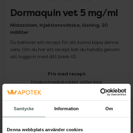
Dormaquin vet 5 mg/ml
Midazolam, Injektionsvätska, lösning, 20
milliliter
Du behöver ett recept för att kunna köpa denna
vara. Om du har ett recept kan du handla genom
att logga in med ditt bank-ID.
Pris med recept
Högkostnadsskyddet gäller inte
330 kr
Samtycke
Information
Om
I apotek:
330 kr
Köp via ditt recept
Denna webbplats använder cookies