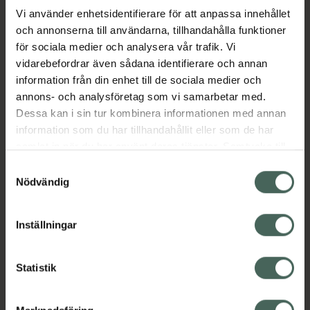
Vi använder enhetsidentifierare för att anpassa innehållet
och annonserna till användarna, tillhandahålla funktioner
Aktuella erbjudanden
för sociala medier och analysera vår trafik. Vi
vidarebefordrar även sådana identifierare och annan
Beskrivning
Dölj
information från din enhet till de sociala medier och
annons- och analysföretag som vi samarbetar med.
EAN:
05701170451320
Dessa kan i sin tur kombinera informationen med annan
information som du har tillhandahållit eller som de har
samlat in när du har använt deras tjänster. Samtycke till
cookies är frivilligt och du kan när som helst ändra eller
Samtyckesval
återkalla ditt samtycke via webbplatsens
Nödvändig
cookieinställningar. Ett återkallat samtycke påverkar inte
Kronans Apotek finns här för dig. Du hittar oss från Skåne i
lagligheten av behandling som skett innan återkallelsen.
Inställningar
syd till Lappland i norr, och online i mobilen och på
datorn. Oavsett vem du är så är det vårt uppdrag att
hjälpa just dig att må lite bättre. Välkommen att prata
Statistik
med oss.