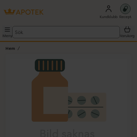
Kundklubb
Recept
Sök
Meny
Varukorg
Hem
Hoppa över Lista
Lista: . Innehåller 1 objekt.