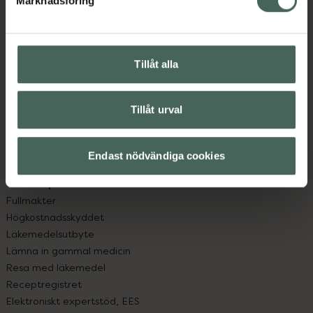
Marknadsföring
Kundservice
Kontakta oss
Vanliga frågor
Hitta apotek
Tillåt alla
Handla tryggt
Leverans, betalning och retur
Kundklubb
Tillåt urval
Sajtens tillgänglighet
App
Endast nödvändiga cookies
Köpvillkor
Om recept och läkemedel
Fullmakter
Högkostnadsskyddet
Läkemedelsutbyte
Lämna in gammal medicin
Resa med läkemedel
Receptregistret
Elektroniskt expertstöd, EES