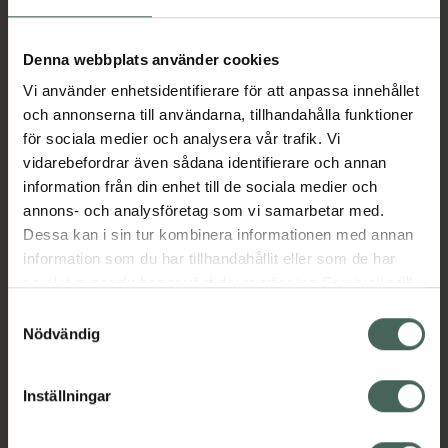
Aktuella erbjudanden
Denna webbplats använder cookies
Vi använder enhetsidentifierare för att anpassa innehållet
Beskrivning
Dölj
och annonserna till användarna, tillhandahålla funktioner
för sociala medier och analysera vår trafik. Vi
vidarebefordrar även sådana identifierare och annan
Läs alltid bipacksedeln innan
information från din enhet till de sociala medier och
användning.
annons- och analysföretag som vi samarbetar med.
Dessa kan i sin tur kombinera informationen med annan
EAN:
06432100041753
information som du har tillhandahållit eller som de har
samlat in när du har använt deras tjänster. Samtycke till
cookies är frivilligt och du kan när som helst ändra eller
Bipacksedel från FASS
Visa
Samtyckesval
återkalla ditt samtycke via webbplatsens
Nödvändig
cookieinställningar. Ett återkallat samtycke påverkar inte
lagligheten av behandling som skett innan återkallelsen.
Inställningar