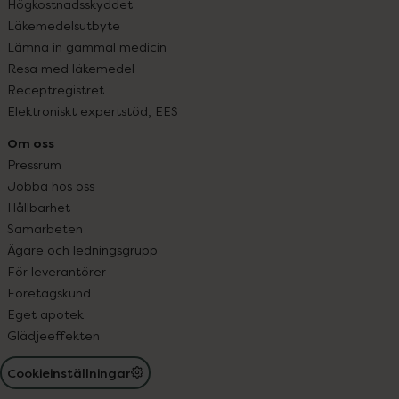
Högkostnadsskyddet
Läkemedelsutbyte
Lämna in gammal medicin
Resa med läkemedel
Receptregistret
Elektroniskt expertstöd, EES
Om oss
Pressrum
Jobba hos oss
Hållbarhet
Samarbeten
Ägare och ledningsgrupp
För leverantörer
Företagskund
Eget apotek
Glädjeeffekten
Cookieinställningar