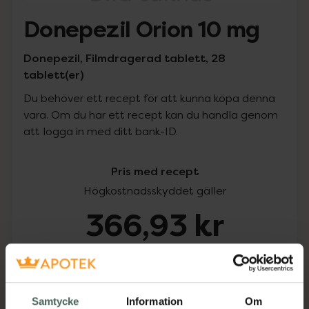
Donepezil Orion 10 mg
Donepezil, Filmdragerad tablett, 28
tablett(er)
Du behöver ett recept för att kunna köpa denna
vara. Om du har ett recept kan du handla genom
att logga in med ditt bank-ID.
Pris med recept
Högkostnadsskyddet gäller
366,93 kr
I apotek:
366,93 kr
Köp via ditt recept
Samtycke
Information
Om