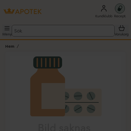
Kundklubb
Recept
Sök
Meny
Varukorg
Hem
Hoppa över Lista
Lista: . Innehåller 1 objekt.