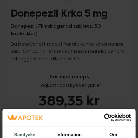
Donepezil Krka 5 mg
Donepezil, Filmdragerad tablett, 30
tablett(er)
Du behöver ett recept för att kunna köpa denna
vara. Om du har ett recept kan du handla genom
att logga in med ditt bank-ID.
Pris med recept
Högkostnadsskyddet gäller
389,35 kr
I apotek:
389,35 kr
Köp via ditt recept
Samtycke
Information
Om