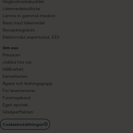
Högkostnadsskyddet
Läkemedelsutbyte
Lämna in gammal medicin
Resa med läkemedel
Receptregistret
Elektroniskt expertstöd, EES
Om oss
Pressrum
Jobba hos oss
Hållbarhet
Samarbeten
Ägare och ledningsgrupp
För leverantörer
Företagskund
Eget apotek
Glädjeeffekten
Cookieinställningar