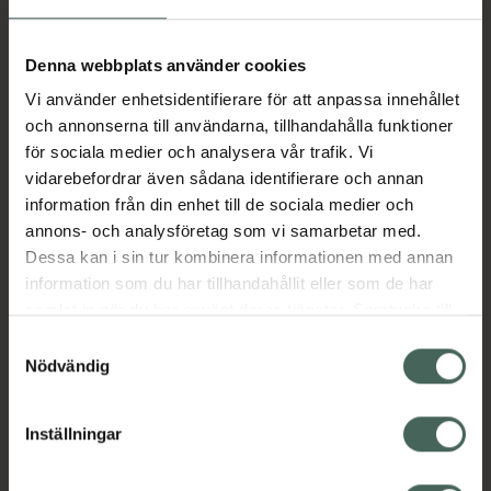
Aktuella erbjudanden
Denna webbplats använder cookies
Vi använder enhetsidentifierare för att anpassa innehållet
Beskrivning
Dölj
och annonserna till användarna, tillhandahålla funktioner
för sociala medier och analysera vår trafik. Vi
vidarebefordrar även sådana identifierare och annan
Läs alltid bipacksedeln innan
information från din enhet till de sociala medier och
användning.
annons- och analysföretag som vi samarbetar med.
Dessa kan i sin tur kombinera informationen med annan
EAN:
03838989785260
information som du har tillhandahållit eller som de har
samlat in när du har använt deras tjänster. Samtycke till
cookies är frivilligt och du kan när som helst ändra eller
Bipacksedel från FASS
Visa
Samtyckesval
återkalla ditt samtycke via webbplatsens
Nödvändig
cookieinställningar. Ett återkallat samtycke påverkar inte
lagligheten av behandling som skett innan återkallelsen.
Inställningar