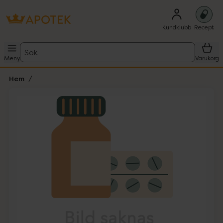
Kundklubb
Recept
Sök
Meny
Varukorg
Hem
Hoppa över Lista
Lista: . Innehåller 1 objekt.