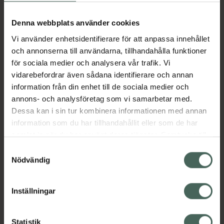
Köp via ditt recept
Denna webbplats använder cookies
Vi använder enhetsidentifierare för att anpassa innehållet
Aktuella erbjudanden
och annonserna till användarna, tillhandahålla funktioner
för sociala medier och analysera vår trafik. Vi
Beskrivning
Dölj
vidarebefordrar även sådana identifierare och annan
information från din enhet till de sociala medier och
annons- och analysföretag som vi samarbetar med.
Läs alltid bipacksedeln innan
Dessa kan i sin tur kombinera informationen med annan
användning.
information som du har tillhandahållit eller som de har
samlat in när du har använt deras tjänster. Samtycke till
EAN:
06432100048844
cookies är frivilligt och du kan när som helst ändra eller
Samtyckesval
återkalla ditt samtycke via webbplatsens
Nödvändig
cookieinställningar. Ett återkallat samtycke påverkar inte
lagligheten av behandling som skett innan återkallelsen.
Inställningar
Kronans Apotek finns här för dig. Du hittar oss från Skåne i
Statistik
syd till Lappland i norr, och online i mobilen och på