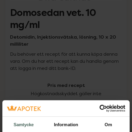
Domosedan vet. 10
mg/ml
Detomidin, Injektionsvätska, lösning, 10 x 20
milliliter
Du behöver ett recept för att kunna köpa denna
vara. Om du har ett recept kan du handla genom
att logga in med ditt bank-ID.
Pris med recept
Högkostnadsskyddet gäller inte
4660,75 kr
I apotek:
4660,75 kr
Samtycke
Information
Om