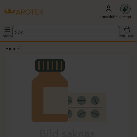
Kundklubb
Recept
Sök
Meny
Varukorg
Hem
Hoppa över Lista
Lista: . Innehåller 1 objekt.