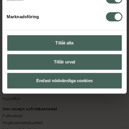
datorn. Oavsett vem du är så är det vårt uppdrag att
hjälpa just dig att må lite bättre. Välkommen att prata
Marknadsföring
med oss.
Kundservice
Tillåt alla
Kontakta oss
Vanliga frågor
Hitta apotek
Tillåt urval
Handla tryggt
Leverans, betalning och retur
Kundklubb
Endast nödvändiga cookies
Sajtens tillgänglighet
App
Köpvillkor
Om recept och läkemedel
Fullmakter
Högkostnadsskyddet