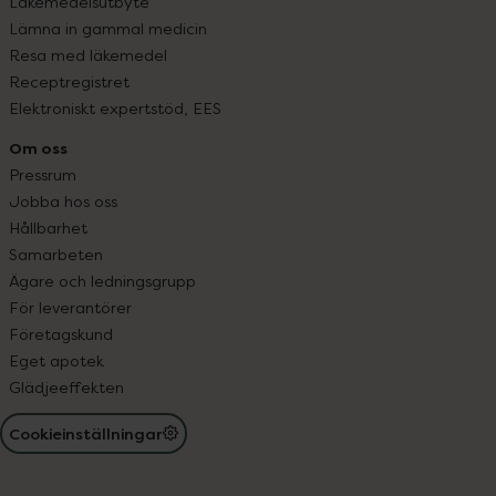
Läkemedelsutbyte
Lämna in gammal medicin
Resa med läkemedel
Receptregistret
Elektroniskt expertstöd, EES
Om oss
Pressrum
Jobba hos oss
Hållbarhet
Samarbeten
Ägare och ledningsgrupp
För leverantörer
Företagskund
Eget apotek
Glädjeeffekten
Cookieinställningar