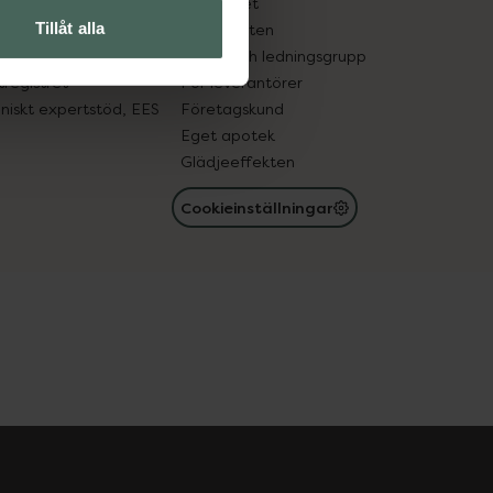
edelsutbyte
Hållbarhet
Tillåt alla
in gammal medicin
Samarbeten
med läkemedel
Ägare och ledningsgrupp
registret
För leverantörer
oniskt expertstöd, EES
Företagskund
Eget apotek
Glädjeeffekten
Cookieinställningar