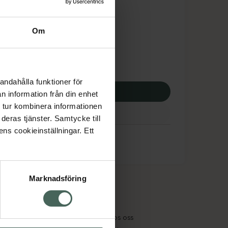
dsskyddet gäller inte
,47 kr
Om
potek:
569,47 kr
andahålla funktioner för
p via ditt recept
n information från din enhet
 tur kombinera informationen
deras tjänster. Samtycke till
ens cookieinställningar. Ett
Marknadsföring
cept och läkemedel
Om oss
kter
Pressrum
tnadsskyddet
Jobba hos oss