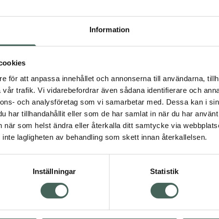
Högkostna
569
Information
Dölj
cookies
I a
e för att anpassa innehållet och annonserna till användarna, tillh
Kö
dning.
vår trafik. Vi vidarebefordrar även sådana identifierare och anna
nnons- och analysföretag som vi samarbetar med. Dessa kan i sin
har tillhandahållit eller som de har samlat in när du har använt 
Aktuella erbjudanden
an när som helst ändra eller återkalla ditt samtycke via webbplats
inte lagligheten av behandling som skett innan återkallelsen.
Inställningar
Statistik
Kundservice
Om re
ån Skåne i syd
Kontakta oss
Fullma
atorn.
Vanliga frågor
Högkos