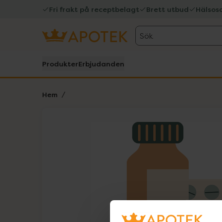
Fri frakt på receptbelagt
Brett utbud
Hälsos
Sök
Produkter
Erbjudanden
Hem
Hoppa över Lista
Lista: . Innehåller 1 objekt.