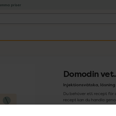
amma priser
Domodin vet.
Injektionsvätska, lösning 
Du behöver ett recept för 
recept kan du handla genom
Pr