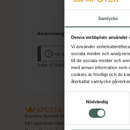
Samtycke
Beskrivning
Denna webbplats använder 
Vi använder enhetsidentifierar
Läs alltid bipacksedeln innan använ
sociala medier och analysera 
till de sociala medier och a
EAN:
07046260958616
med annan information som du 
cookies är frivilligt och du k
återkallat samtycke påverkar 
Samtyckesval
Nödvändig
Kronans Apotek finns här för dig. Du hittar oss fr
till Lappland i norr, och online i mobilen och på d