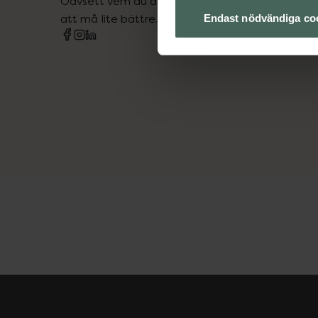
Oavsett vem du är så är det vårt uppdrag att hjä
att må lite bättre. Välkommen att prata med os
Endast nödvändiga co