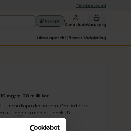
Företagskund
Recept
Kundklubb
Varukorg
Hitta apotek
Tjänster
Rådgivning
10 mg/ml 20 milliliter
att kunna köpa denna vara. Om du har ett
 att logga in med ditt bank-ID.
is med recept