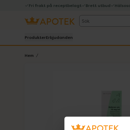
Fri frakt på receptbelagt
Brett utbud
Hälsos
Sök
Produkter
Erbjudanden
Hem
Hoppa över Lista
Lista: . Innehåller 1 objekt.