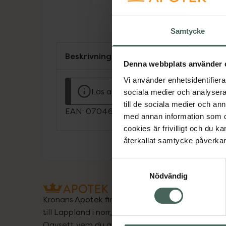
Samtycke
Beskrivning
Denna webbplats använder 
Vi använder enhetsidentifierar
Läs alltid bipacksedeln innan använ
sociala medier och analysera 
till de sociala medier och a
EAN:
07046261132763
med annan information som du 
cookies är frivilligt och du k
återkallat samtycke påverkar 
Samtyckesval
Nödvändig
Kronans Apotek finns här för dig. Du hittar oss fr
till Lappland i norr, och online i mobilen och på d
Oavsett vem du är så är det vårt uppdrag att hjä