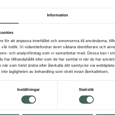
Högkostna
5
Information
Dölj
cookies
I
e för att anpassa innehållet och annonserna till användarna, tillh
Kö
dning.
vår trafik. Vi vidarebefordrar även sådana identifierare och anna
nnons- och analysföretag som vi samarbetar med. Dessa kan i sin
har tillhandahållit eller som de har samlat in när du har använt 
an när som helst ändra eller återkalla ditt samtycke via webbplats
Aktuella erbjudanden
inte lagligheten av behandling som skett innan återkallelsen.
Inställningar
Statistik
Kundservice
Om re
ån Skåne i syd
Kontakta oss
Fullma
atorn.
Vanliga frågor
Högkos
lpa just dig
Hitta apotek
Läkem