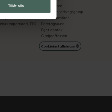
in gammal medicin
Samarbeten
Tillåt alla
med läkemedel
Ägare och ledningsgrupp
registret
För leverantörer
oniskt expertstöd, EES
Företagskund
Eget apotek
Glädjeeffekten
Cookieinställningar