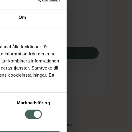
dsskyddet gäller inte
69 kr
Om
 apotek:
569 kr
andahålla funktioner för
p via ditt recept
n information från din enhet
 tur kombinera informationen
deras tjänster. Samtycke till
ens cookieinställningar. Ett
Marknadsföring
cept och läkemedel
Om oss
kter
Pressrum
tnadsskyddet
Jobba hos oss
edelsutbyte
Hållbarhet