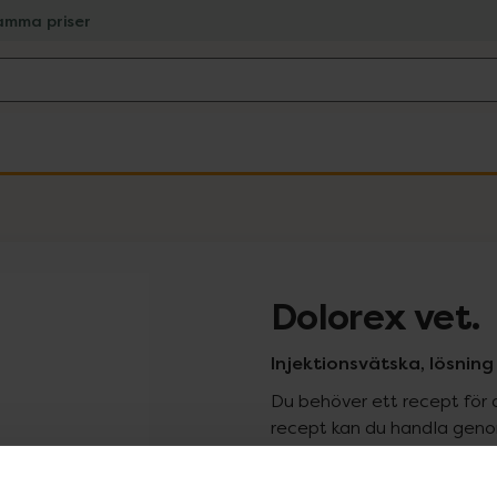
amma priser
Dolorex vet.
Injektionsvätska, lösning 
Du behöver ett recept för 
recept kan du handla genom
Pr