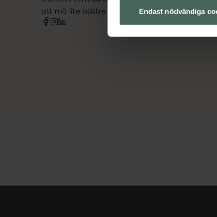
att må lite bättre. Välkommen att prata med os
Endast nödvändiga co