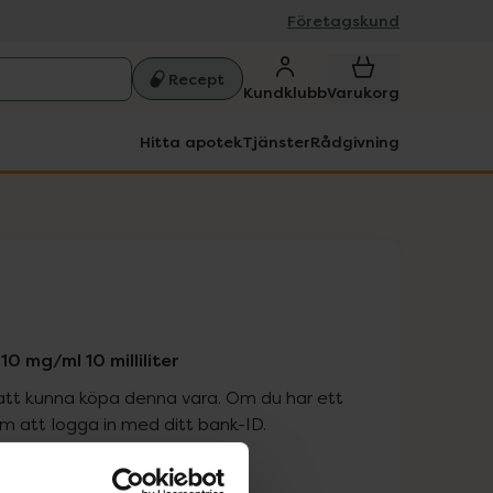
Företagskund
Recept
Kundklubb
Varukorg
Hitta apotek
Tjänster
Rådgivning
10 mg/ml 10 milliliter
att kunna köpa denna vara. Om du har ett
 att logga in med ditt bank-ID.
is med recept