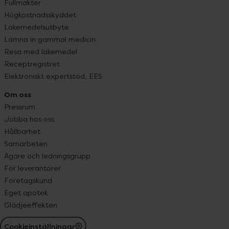
Fullmakter
Högkostnadsskyddet
Läkemedelsutbyte
Lämna in gammal medicin
Resa med läkemedel
Receptregistret
Elektroniskt expertstöd, EES
Om oss
Pressrum
Jobba hos oss
Hållbarhet
Samarbeten
Ägare och ledningsgrupp
För leverantörer
Företagskund
Eget apotek
Glädjeeffekten
Cookieinställningar