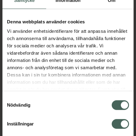
Samtycke
Information
Om
Aktuella erbjudanden
Denna webbplats använder cookies
Vi använder enhetsidentifierare för att anpassa innehållet
och annonserna till användarna, tillhandahålla funktioner
Beskrivning
Dölj
för sociala medier och analysera vår trafik. Vi
vidarebefordrar även sådana identifierare och annan
information från din enhet till de sociala medier och
Läs alltid bipacksedeln innan
annons- och analysföretag som vi samarbetar med.
användning.
Dessa kan i sin tur kombinera informationen med annan
EAN:
07350087730639
information som du har tillhandahållit eller som de har
samlat in när du har använt deras tjänster. Samtycke till
cookies är frivilligt och du kan när som helst ändra eller
Samtyckesval
Bipacksedel från FASS
Visa
återkalla ditt samtycke via webbplatsens
Nödvändig
cookieinställningar. Ett återkallat samtycke påverkar inte
lagligheten av behandling som skett innan återkallelsen.
Inställningar