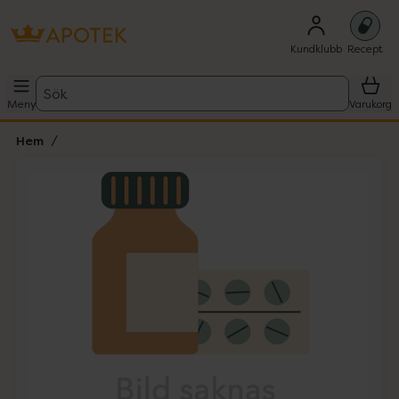
Kundklubb
Recept
Sök
Meny
Varukorg
Hem
Hoppa över Lista
Lista: . Innehåller 1 objekt.