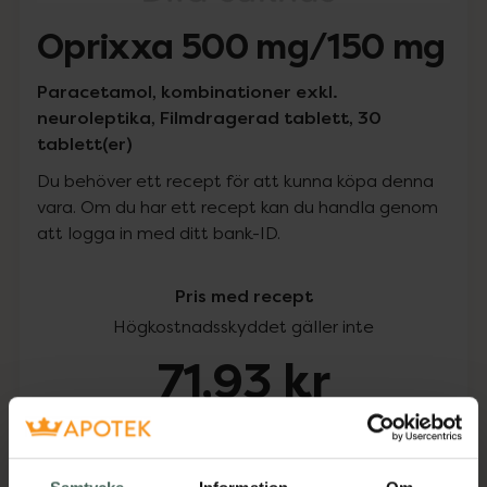
Oprixxa 500 mg/150 mg
Paracetamol, kombinationer exkl.
neuroleptika, Filmdragerad tablett, 30
tablett(er)
Du behöver ett recept för att kunna köpa denna
vara. Om du har ett recept kan du handla genom
att logga in med ditt bank-ID.
Pris med recept
Högkostnadsskyddet gäller inte
71,93 kr
I apotek:
71,93 kr
Köp via ditt recept