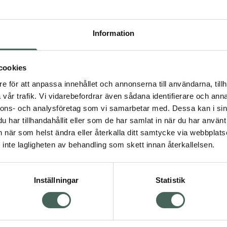
Högkos
11
Information
Dölj
I 
cookies
e för att anpassa innehållet och annonserna till användarna, tillh
Kö
vår trafik. Vi vidarebefordrar även sådana identifierare och anna
nnons- och analysföretag som vi samarbetar med. Dessa kan i sin
har tillhandahållit eller som de har samlat in när du har använt 
Visa
Aktuella erbjudanden
an när som helst ändra eller återkalla ditt samtycke via webbplats
inte lagligheten av behandling som skett innan återkallelsen.
Inställningar
Statistik
Kundservice
Om re
ån Skåne i syd
Kontakta oss
Fullma
atorn.
Vanliga frågor
Högkos