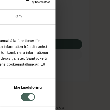
tnadsskyddet gäller
1,57 kr
Om
apotek:
111,57 kr
andahålla funktioner för
p via ditt recept
n information från din enhet
 tur kombinera informationen
deras tjänster. Samtycke till
ens cookieinställningar. Ett
Marknadsföring
cept och läkemedel
Om oss
kter
Pressrum
tnadsskyddet
Jobba hos oss