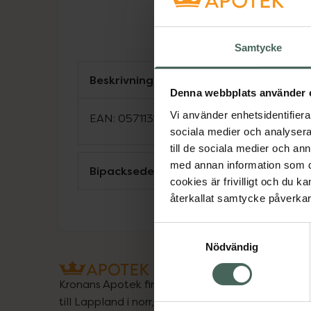
Samtycke
Beskrivning
Denna webbplats använder 
Vi använder enhetsidentifierar
EAN:
05711313006935
sociala medier och analysera 
till de sociala medier och a
med annan information som du 
Bipacksedel från FASS
cookies är frivilligt och du k
återkallat samtycke påverkar 
Samtyckesval
Nödvändig
Kronans Apotek finns här för dig. Du hittar oss fr
till Lappland i norr, och online i mobilen och på d