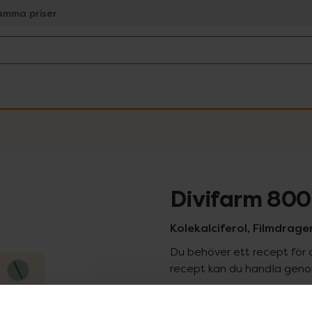
amma priser
Divifarm 800
Kolekalciferol, Filmdrage
Du behöver ett recept för 
recept kan du handla genom
Pr