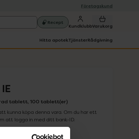
Företagskund
Recept
Kundklubb
Varukorg
Hitta apotek
Tjänster
Rådgivning
 IE
rad tablett, 100 tablett(er)
att kunna köpa denna vara. Om du har ett
 att logga in med ditt bank-ID.
is med recept