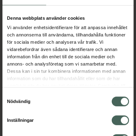
Aktuella erbjudanden
Denna webbplats använder cookies
Vi använder enhetsidentifierare för att anpassa innehållet
Beskrivning
Dölj
och annonserna till användarna, tillhandahålla funktioner
för sociala medier och analysera vår trafik. Vi
vidarebefordrar även sådana identifierare och annan
Läs alltid bipacksedeln innan
information från din enhet till de sociala medier och
användning.
annons- och analysföretag som vi samarbetar med.
Dessa kan i sin tur kombinera informationen med annan
EAN:
07046261669344
information som du har tillhandahållit eller som de har
samlat in när du har använt deras tjänster. Samtycke till
cookies är frivilligt och du kan när som helst ändra eller
Bipacksedel från FASS
Visa
Samtyckesval
återkalla ditt samtycke via webbplatsens
Nödvändig
cookieinställningar. Ett återkallat samtycke påverkar inte
lagligheten av behandling som skett innan återkallelsen.
Inställningar