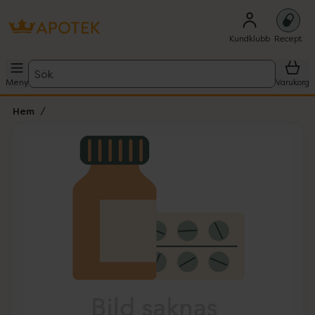
Kundklubb
Recept
Sök
Meny
Varukorg
Hem
Hoppa över Lista
Lista: . Innehåller 1 objekt.