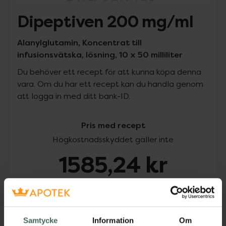
Dipeptiven 200 mg/ml
Alanylglutamin, Koncentrat till
infusionsvätska, lösning, 10 x 50 milliliter
Du behöver ett recept för att kunna köpa denna
vara. Om du har ett recept kan du handla genom
att logga in med ditt bank-ID.
Pris med recept
Högkostnadsskyddet gäller inte
1585,24 kr
I apotek:
1585,24 kr
Köp via ditt recept
Samtycke
Information
Om