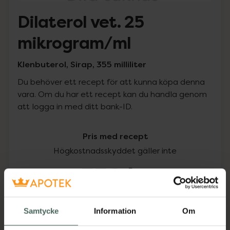
Dilaterol vet. 25
mikrogram/ml
Klenbuterol, Sirap, 355 milliliter
Du behöver ett recept för att kunna köpa denna
vara. Om du har ett recept kan du handla genom
att logga in med ditt bank-ID.
Pris med recept
Högkostnadsskyddet gäller inte
558 kr
I apotek:
558 kr
Samtycke
Information
Om
Köp via ditt recept