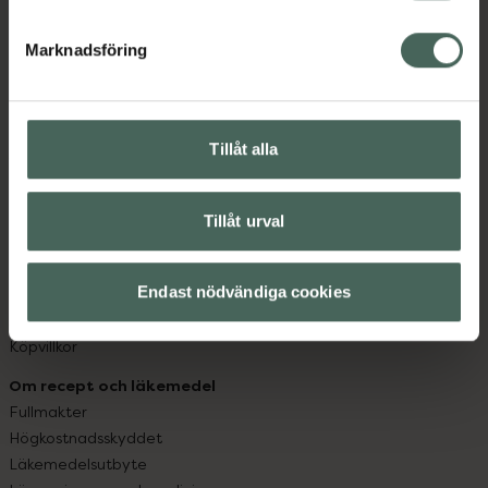
hjälpa just dig att må lite bättre. Välkommen att prata
Marknadsföring
med oss.
Kundservice
Kontakta oss
Tillåt alla
Vanliga frågor
Hitta apotek
Handla tryggt
Tillåt urval
Leverans, betalning och retur
Kundklubb
Endast nödvändiga cookies
Sajtens tillgänglighet
App
Köpvillkor
Om recept och läkemedel
Fullmakter
Högkostnadsskyddet
Läkemedelsutbyte