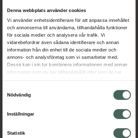
Denna webbplats använder cookies
Aktuella erbjudanden
Vi använder enhetsidentifierare för att anpassa innehållet
och annonserna till användarna, tillhandahålla funktioner
för sociala medier och analysera vår trafik. Vi
Beskrivning
Dölj
vidarebefordrar även sådana identifierare och annan
information från din enhet till de sociala medier och
annons- och analysföretag som vi samarbetar med.
Läs alltid bipacksedeln innan
Dessa kan i sin tur kombinera informationen med annan
användning.
information som du har tillhandahållit eller som de har
EAN:
07046261828376
samlat in när du har använt deras tjänster. Samtycke till
cookies är frivilligt och du kan när som helst ändra eller
Samtyckesval
återkalla ditt samtycke via webbplatsens
Nödvändig
cookieinställningar. Ett återkallat samtycke påverkar inte
lagligheten av behandling som skett innan återkallelsen.
Inställningar
Kronans Apotek finns här för dig. Du hittar oss från Skåne i
syd till Lappland i norr, och online i mobilen och på
Statistik
datorn. Oavsett vem du är så är det vårt uppdrag att