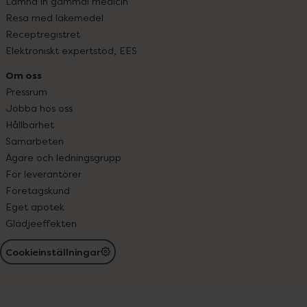
Lämna in gammal medicin
Resa med läkemedel
Receptregistret
Elektroniskt expertstöd, EES
Om oss
Pressrum
Jobba hos oss
Hållbarhet
Samarbeten
Ägare och ledningsgrupp
För leverantörer
Företagskund
Eget apotek
Glädjeeffekten
Cookieinställningar