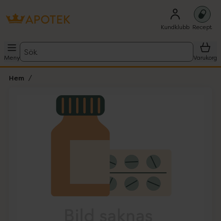
Kundklubb
Recept
Sök
Meny
Varukorg
Hem
Hoppa över Lista
Lista: . Innehåller 1 objekt.