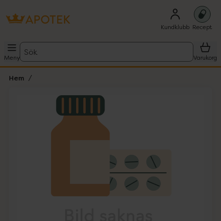
Kundklubb
Recept
Sök
Meny
Varukorg
Hem
Hoppa över Lista
Lista: . Innehåller 1 objekt.