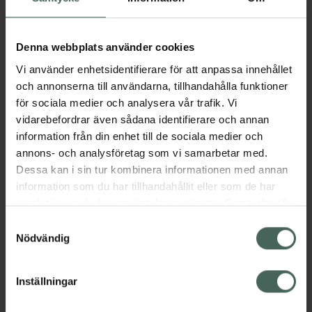
Aktuella erbjudanden
Denna webbplats använder cookies
Vi använder enhetsidentifierare för att anpassa innehållet
Beskrivning
Dölj
och annonserna till användarna, tillhandahålla funktioner
för sociala medier och analysera vår trafik. Vi
vidarebefordrar även sådana identifierare och annan
Läs alltid bipacksedeln innan
information från din enhet till de sociala medier och
användning.
annons- och analysföretag som vi samarbetar med.
Dessa kan i sin tur kombinera informationen med annan
EAN:
07046260248403
information som du har tillhandahållit eller som de har
samlat in när du har använt deras tjänster. Samtycke till
cookies är frivilligt och du kan när som helst ändra eller
Samtyckesval
Bipacksedel från FASS
Visa
återkalla ditt samtycke via webbplatsens
Nödvändig
cookieinställningar. Ett återkallat samtycke påverkar inte
lagligheten av behandling som skett innan återkallelsen.
Inställningar