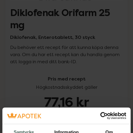
Diklofenak Orifarm 25
mg
Diklofenak, Enterotablett, 30 styck
Du behöver ett recept för att kunna köpa denna
vara. Om du har ett recept kan du handla genom
att logga in med ditt bank-ID.
Pris med recept
Högkostnadsskyddet gäller
77,16 kr
I apotek:
77,16 kr
Köp via ditt recept
Samtycke
Information
Om