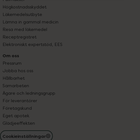
Högkostnadsskyddet
Läkemedelsutbyte
Lämna in gammal medicin
Resa med läkemedel
Receptregistret
Elektroniskt expertstöd, EES
Om oss
Pressrum
Jobba hos oss
Hållbarhet
Samarbeten
Ägare och ledningsgrupp
För leverantörer
Företagskund
Eget apotek
Glädjeeffekten
Cookieinställningar