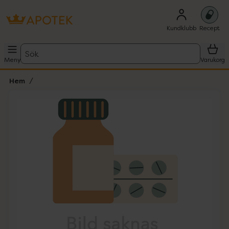
Kundklubb
Recept
Sök
Meny
Varukorg
Hem
Hoppa över Lista
Lista: . Innehåller 1 objekt.