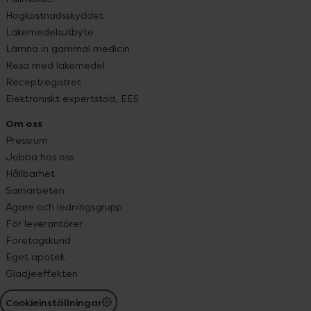
Högkostnadsskyddet
Läkemedelsutbyte
Lämna in gammal medicin
Resa med läkemedel
Receptregistret
Elektroniskt expertstöd, EES
Om oss
Pressrum
Jobba hos oss
Hållbarhet
Samarbeten
Ägare och ledningsgrupp
För leverantörer
Företagskund
Eget apotek
Glädjeeffekten
Cookieinställningar