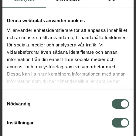
Aktuella erbjudanden
Denna webbplats använder cookies
Vi använder enhetsidentifierare för att anpassa innehållet
Beskrivning
Dölj
och annonserna till användarna, tillhandahålla funktioner
för sociala medier och analysera vår trafik. Vi
vidarebefordrar även sådana identifierare och annan
Läs alltid bipacksedeln innan
information från din enhet till de sociala medier och
användning.
annons- och analysföretag som vi samarbetar med.
Dessa kan i sin tur kombinera informationen med annan
EAN:
07046260046313
information som du har tillhandahållit eller som de har
samlat in när du har använt deras tjänster. Samtycke till
cookies är frivilligt och du kan när som helst ändra eller
Samtyckesval
Bipacksedel från FASS
Visa
återkalla ditt samtycke via webbplatsens
Nödvändig
cookieinställningar. Ett återkallat samtycke påverkar inte
lagligheten av behandling som skett innan återkallelsen.
Inställningar