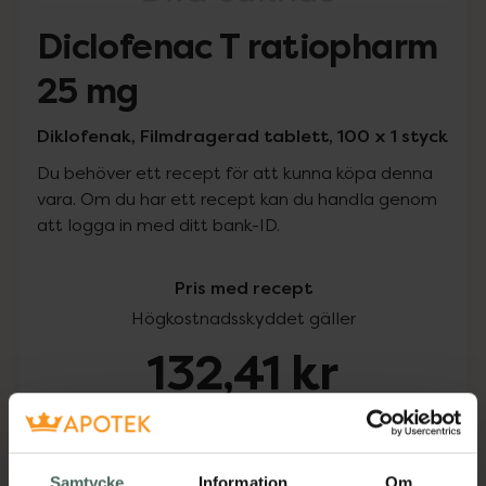
Diclofenac T ratiopharm
25 mg
Diklofenak, Filmdragerad tablett, 100 x 1 styck
Du behöver ett recept för att kunna köpa denna
vara. Om du har ett recept kan du handla genom
att logga in med ditt bank-ID.
Pris med recept
Högkostnadsskyddet gäller
132,41 kr
I apotek:
132,41 kr
Köp via ditt recept
Samtycke
Information
Om