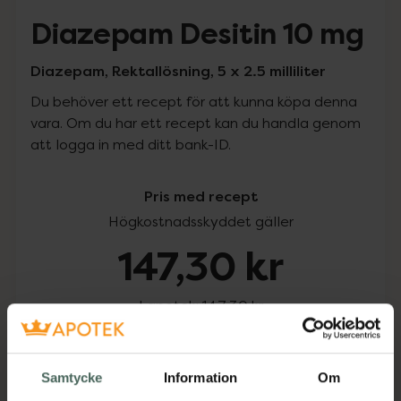
Diazepam Desitin 10 mg
Diazepam, Rektallösning, 5 x 2.5 milliliter
Du behöver ett recept för att kunna köpa denna
vara. Om du har ett recept kan du handla genom
att logga in med ditt bank-ID.
Pris med recept
Högkostnadsskyddet gäller
147,30 kr
I apotek:
147,30 kr
Köp via ditt recept
Samtycke
Information
Om