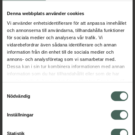
Aktuella erbjudanden
Denna webbplats använder cookies
Beskrivning
Dölj
Vi använder enhetsidentifierare för att anpassa innehållet
och annonserna till användarna, tillhandahålla funktioner
för sociala medier och analysera vår trafik. Vi
Läs alltid bipacksedeln innan
vidarebefordrar även sådana identifierare och annan
användning.
information från din enhet till de sociala medier och
annons- och analysföretag som vi samarbetar med.
EAN:
04031649000027
Dessa kan i sin tur kombinera informationen med annan
information som du har tillhandahållit eller som de har
samlat in när du har använt deras tjänster. Samtycke till
Bipacksedel från FASS
Visa
cookies är frivilligt och du kan när som helst ändra eller
Samtyckesval
återkalla ditt samtycke via webbplatsens
Nödvändig
cookieinställningar. Ett återkallat samtycke påverkar inte
lagligheten av behandling som skett innan återkallelsen.
Inställningar
Kronans Apotek finns här för dig. Du hittar oss från Skåne i
Statistik
syd till Lappland i norr, och online i mobilen och på