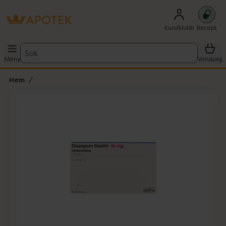
Kundklubb
Recept
Sök
Meny
Varukorg
Hem
Hoppa över Lista
Lista: . Innehåller 1 objekt.