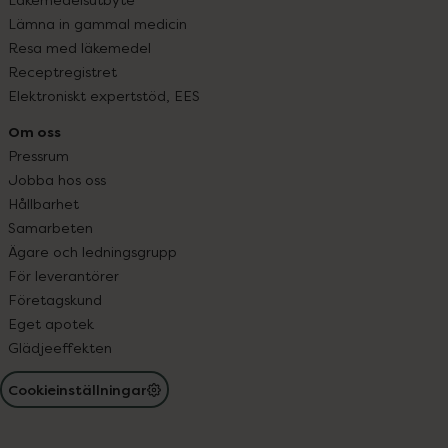
Lämna in gammal medicin
Resa med läkemedel
Receptregistret
Elektroniskt expertstöd, EES
Om oss
Pressrum
Jobba hos oss
Hållbarhet
Samarbeten
Ägare och ledningsgrupp
För leverantörer
Företagskund
Eget apotek
Glädjeeffekten
Cookieinställningar