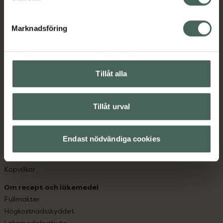
datorn. Oavsett vem du är så är det vårt uppdrag att
hjälpa just dig att må lite bättre. Välkommen att prata
Marknadsföring
med oss.
Kundservice
Kontakta oss
Tillåt alla
Vanliga frågor
Hitta apotek
Tillåt urval
Handla tryggt
Leverans, betalning och retur
Kundklubb
Endast nödvändiga cookies
Sajtens tillgänglighet
App
Köpvillkor
Om recept och läkemedel
Fullmakter
Högkostnadsskyddet
Läkemedelsutbyte