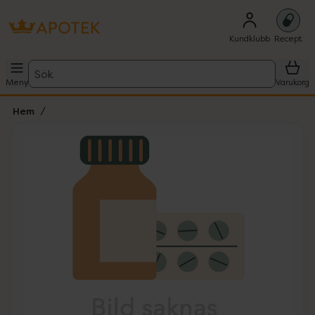
Kundklubb
Recept
Sök
Meny
Varukorg
Hem
Hoppa över Lista
Lista: . Innehåller 1 objekt.