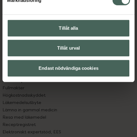
Marknadsföring
Kundservice
Kontakta oss
Vanliga frågor
Hitta apotek
Tillåt alla
Handla tryggt
Leverans, betalning och retur
Kundklubb
Tillåt urval
Sajtens tillgänglighet
App
Endast nödvändiga cookies
Köpvillkor
Om recept och läkemedel
Fullmakter
Högkostnadsskyddet
Läkemedelsutbyte
Lämna in gammal medicin
Resa med läkemedel
Receptregistret
Elektroniskt expertstöd, EES