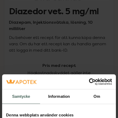
Diazedor vet. 5 mg/ml
Diazepam, Injektionsvätska, lösning, 10
milliliter
Du behöver ett recept för att kunna köpa denna
vara. Om du har ett recept kan du handla genom
att logga in med ditt bank-ID.
Pris med recept
Högkostnadsskyddet gäller inte
279,95 kr
Samtycke
Information
Om
I apotek:
279,95 kr
Köp via ditt recept
Denna webbplats använder cookies