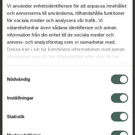
Vi använder enhetsidentifierare för att anpassa innehållet
och annonserna till användarna, tillhandahålla funktioner
Aktuella erbjudanden
för sociala medier och analysera vår trafik. Vi
vidarebefordrar även sådana identifierare och annan
Beskrivning
Dölj
information från din enhet till de sociala medier och
annons- och analysföretag som vi samarbetar med.
EAN:
09010854003547
Dessa kan i sin tur kombinera informationen med annan
information som du har tillhandahållit eller som de har
samlat in när du har använt deras tjänster. Samtycke till
cookies är frivilligt och du kan när som helst ändra eller
Samtyckesval
återkalla ditt samtycke via webbplatsens
Nödvändig
cookieinställningar. Ett återkallat samtycke påverkar inte
Kronans Apotek finns här för dig. Du hittar oss från Skåne i
lagligheten av behandling som skett innan återkallelsen.
Inställningar
syd till Lappland i norr, och online i mobilen och på
datorn. Oavsett vem du är så är det vårt uppdrag att
hjälpa just dig att må lite bättre. Välkommen att prata
Statistik
med oss.