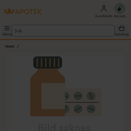
Kundklubb
Recept
Sök
Meny
Varukorg
Hem
Hoppa över Lista
Lista: . Innehåller 1 objekt.