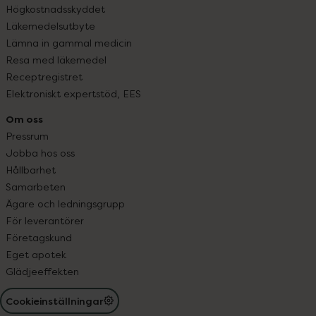
Högkostnadsskyddet
Läkemedelsutbyte
Lämna in gammal medicin
Resa med läkemedel
Receptregistret
Elektroniskt expertstöd, EES
Om oss
Pressrum
Jobba hos oss
Hållbarhet
Samarbeten
Ägare och ledningsgrupp
För leverantörer
Företagskund
Eget apotek
Glädjeeffekten
Cookieinställningar