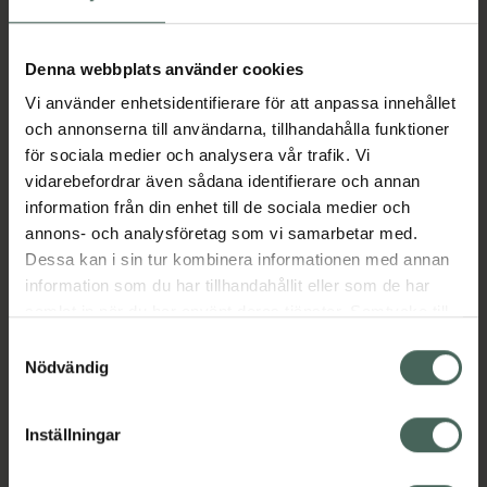
I apotek:
148,70 kr
Köp via ditt recept
Denna webbplats använder cookies
Vi använder enhetsidentifierare för att anpassa innehållet
och annonserna till användarna, tillhandahålla funktioner
Aktuella erbjudanden
för sociala medier och analysera vår trafik. Vi
vidarebefordrar även sådana identifierare och annan
Beskrivning
Dölj
information från din enhet till de sociala medier och
annons- och analysföretag som vi samarbetar med.
Dessa kan i sin tur kombinera informationen med annan
EAN:
04750341004156
information som du har tillhandahållit eller som de har
samlat in när du har använt deras tjänster. Samtycke till
cookies är frivilligt och du kan när som helst ändra eller
Samtyckesval
Bipacksedel från FASS
Visa
återkalla ditt samtycke via webbplatsens
Nödvändig
cookieinställningar. Ett återkallat samtycke påverkar inte
lagligheten av behandling som skett innan återkallelsen.
Inställningar