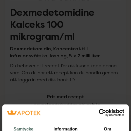
Dexmedetomidine
Kalceks 100
mikrogram/ml
Dexmedetomidin, Koncentrat till
infusionsvätska, lösning, 5 x 2 milliliter
Du behöver ett recept för att kunna köpa denna
vara. Om du har ett recept kan du handla genom
att logga in med ditt bank-ID.
Pris med recept
Högkostnadsskyddet gäller inte
148,70 kr
Samtycke
Information
Om