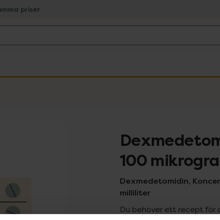
amma priser
Dexmedetom
100 mikrogr
Dexmedetomidin, Koncentr
milliliter
Du behöver ett recept för 