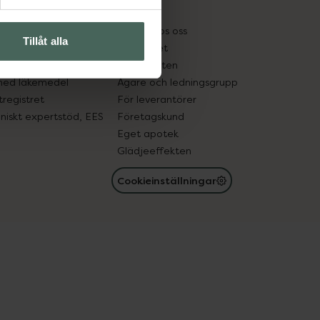
kter
Pressrum
tnadsskyddet
Jobba hos oss
Tillåt alla
edelsutbyte
Hållbarhet
in gammal medicin
Samarbeten
med läkemedel
Ägare och ledningsgrupp
registret
För leverantörer
oniskt expertstöd, EES
Företagskund
Eget apotek
Glädjeeffekten
Cookieinställningar