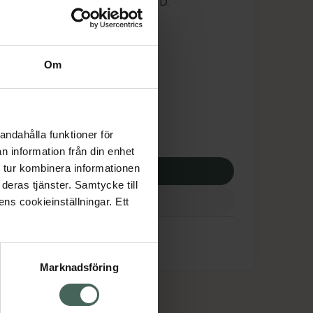
 att logga in med ditt bank-ID.
is med recept
dsskyddet gäller inte
Om
4,28 kr
andahålla funktioner för
potek:
1074,28 kr
n information från din enhet
 tur kombinera informationen
p via ditt recept
deras tjänster. Samtycke till
ens cookieinställningar. Ett
Marknadsföring
cept och läkemedel
Om oss