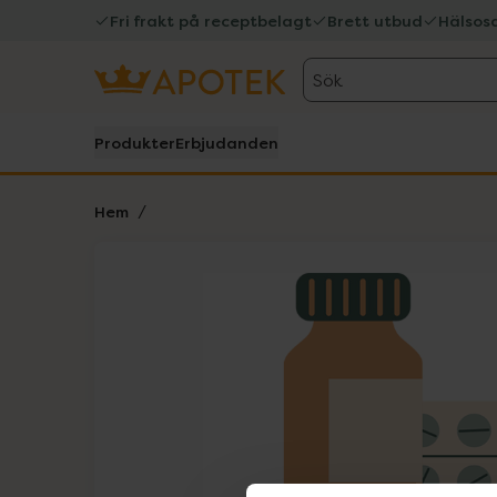
Fri frakt på receptbelagt
Brett utbud
Hälsos
Sök
Produkter
Erbjudanden
Hem
Hoppa över Lista
Lista: . Innehåller 1 objekt.