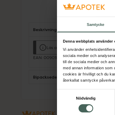
Samtycke
Beskrivning
Denna webbplats använder 
Läs alltid bipacksedeln innan använ
Vi använder enhetsidentifierar
sociala medier och analysera 
EAN:
00901045300133
till de sociala medier och a
med annan information som du 
cookies är frivilligt och du k
Bipacksedel från FASS
återkallat samtycke påverkar 
Samtyckesval
Nödvändig