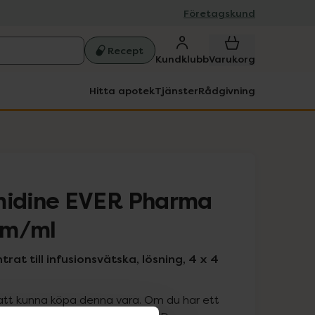
Företagskund
Recept
Kundklubb
Varukorg
Hitta apotek
Tjänster
Rådgivning
idine EVER Pharma
am/ml
at till infusionsvätska, lösning, 4 x 4
att kunna köpa denna vara. Om du har ett