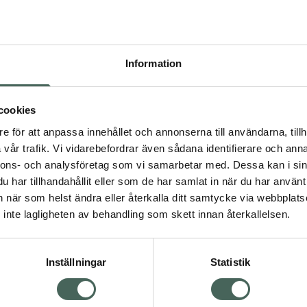
recept kan du handla genom
Pr
Högkostna
Information
Dölj
107
cookies
dning.
e för att anpassa innehållet och annonserna till användarna, tillh
I a
vår trafik. Vi vidarebefordrar även sådana identifierare och anna
nnons- och analysföretag som vi samarbetar med. Dessa kan i sin
Kö
har tillhandahållit eller som de har samlat in när du har använt 
an när som helst ändra eller återkalla ditt samtycke via webbplats
Visa
inte lagligheten av behandling som skett innan återkallelsen.
Aktuella erbjudanden
Inställningar
Statistik
Kundservice
Om re