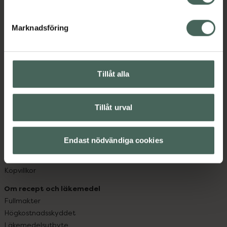
datorn. Oavsett vem du är så är det vårt uppdrag att
hjälpa just dig att må lite bättre. Välkommen att prata
Marknadsföring
med oss.
Kundservice
Kontakta oss
Tillåt alla
Vanliga frågor
Hitta apotek
Tillåt urval
Handla tryggt
Leverans, betalning och retur
Kundklubb
Endast nödvändiga cookies
Sajtens tillgänglighet
App
Köpvillkor
Om recept och läkemedel
Fullmakter
Högkostnadsskyddet
Läkemedelsutbyte