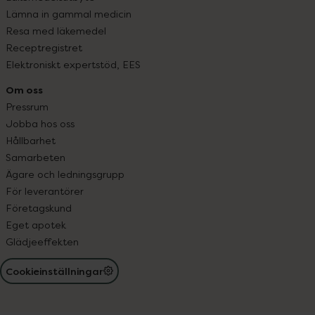
Lämna in gammal medicin
Resa med läkemedel
Receptregistret
Elektroniskt expertstöd, EES
Om oss
Pressrum
Jobba hos oss
Hållbarhet
Samarbeten
Ägare och ledningsgrupp
För leverantörer
Företagskund
Eget apotek
Glädjeeffekten
Cookieinställningar