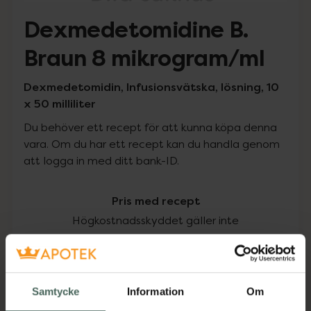
Dexmedetomidine B.
Braun 8 mikrogram/ml
Dexmedetomidin, Infusionsvätska, lösning, 10
x 50 milliliter
Du behöver ett recept för att kunna köpa denna
vara. Om du har ett recept kan du handla genom
att logga in med ditt bank-ID.
Pris med recept
Högkostnadsskyddet gäller inte
663,25 kr
I apotek:
663,25 kr
Samtycke
Information
Om