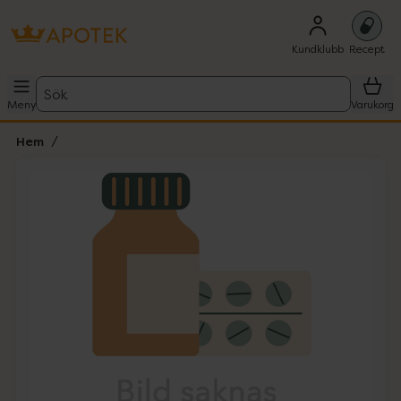
Kundklubb
Recept
Sök
Meny
Varukorg
Hem
Hoppa över Lista
Lista: . Innehåller 1 objekt.