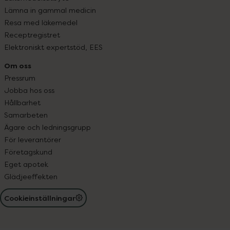
Lämna in gammal medicin
Resa med läkemedel
Receptregistret
Elektroniskt expertstöd, EES
Om oss
Pressrum
Jobba hos oss
Hållbarhet
Samarbeten
Ägare och ledningsgrupp
För leverantörer
Företagskund
Eget apotek
Glädjeeffekten
Cookieinställningar