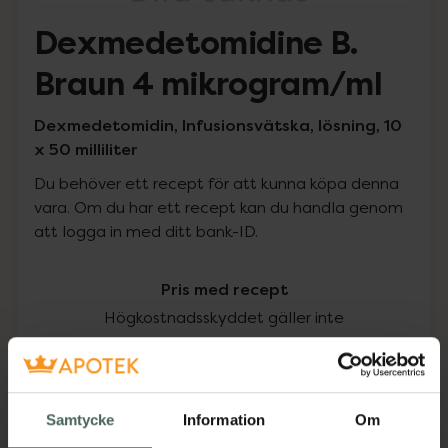
Dexmedetomidine B.
Braun 4 mikrogram/ml
Dexmedetomidin, Infusionsvätska, lösning, 10
x 50 milliliter
Du behöver ett recept för att kunna köpa denna
vara. Om du har ett recept kan du handla genom
att logga in med ditt bank-ID.
Pris med recept
Högkostnadsskyddet gäller inte
560,75 kr
I apotek:
560,75 kr
Samtycke
Information
Om