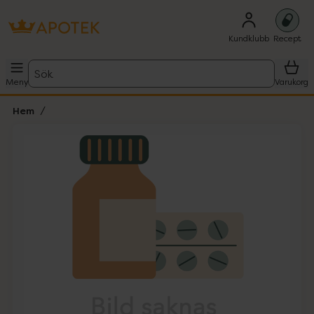
Kundklubb
Recept
Sök
Meny
Varukorg
Hem
Hoppa över Lista
Lista: . Innehåller 1 objekt.