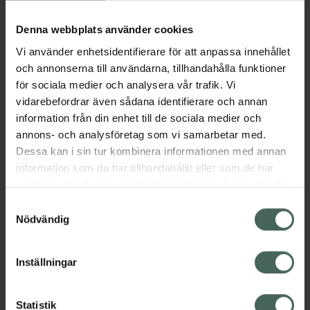
Köp via ditt recept
Denna webbplats använder cookies
Vi använder enhetsidentifierare för att anpassa innehållet
Aktuella erbjudanden
och annonserna till användarna, tillhandahålla funktioner
för sociala medier och analysera vår trafik. Vi
Beskrivning
Dölj
vidarebefordrar även sådana identifierare och annan
information från din enhet till de sociala medier och
annons- och analysföretag som vi samarbetar med.
EAN:
04030539227025
Dessa kan i sin tur kombinera informationen med annan
information som du har tillhandahållit eller som de har
samlat in när du har använt deras tjänster. Samtycke till
Bipacksedel från FASS
Visa
cookies är frivilligt och du kan när som helst ändra eller
Samtyckesval
återkalla ditt samtycke via webbplatsens
Nödvändig
cookieinställningar. Ett återkallat samtycke påverkar inte
lagligheten av behandling som skett innan återkallelsen.
Inställningar
Kronans Apotek finns här för dig. Du hittar oss från Skåne i
syd till Lappland i norr, och online i mobilen och på
Statistik