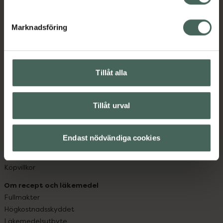
datorn. Oavsett vem du är så är det vårt uppdrag att
hjälpa just dig att må lite bättre. Välkommen att prata
Marknadsföring
med oss.
Kundservice
Kontakta oss
Tillåt alla
Vanliga frågor
Hitta apotek
Tillåt urval
Handla tryggt
Leverans, betalning och retur
Kundklubb
Endast nödvändiga cookies
Sajtens tillgänglighet
App
Köpvillkor
Om recept och läkemedel
Fullmakter
Högkostnadsskyddet
Läkemedelsutbyte