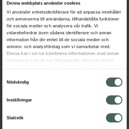
Denna webbplats använder cookies
Aktuella erbjudanden
Vi använder enhetsidentifierare för att anpassa innehållet
och annonserna till användarna, tillhandahålla funktioner
Beskrivning
Dölj
för sociala medier och analysera vår trafik. Vi
vidarebefordrar även sådana identifierare och annan
information från din enhet till de sociala medier och
EAN:
07350112001499
annons- och analysföretag som vi samarbetar med.
Dessa kan i sin tur kombinera informationen med annan
information som du har tillhandahållit eller som de har
Bipacksedel från FASS
Visa
samlat in när du har använt deras tjänster. Samtycke till
cookies är frivilligt och du kan när som helst ändra eller
Samtyckesval
återkalla ditt samtycke via webbplatsens
Nödvändig
cookieinställningar. Ett återkallat samtycke påverkar inte
lagligheten av behandling som skett innan återkallelsen.
Inställningar
Kronans Apotek finns här för dig. Du hittar oss från Skåne i
syd till Lappland i norr, och online i mobilen och på
datorn. Oavsett vem du är så är det vårt uppdrag att
Statistik
hjälpa just dig att må lite bättre. Välkommen att prata