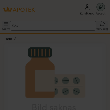
Kundklubb
Recept
Sök
Meny
Varukorg
Hem
Hoppa över Lista
Lista: . Innehåller 1 objekt.