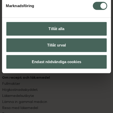
med oss.
Marknadsföring
Kundservice
Kontakta oss
Vanliga frågor
Tillåt alla
Hitta apotek
Handla tryggt
Leverans, betalning och retur
Tillåt urval
Kundklubb
Sajtens tillgänglighet
Endast nödvändiga cookies
App
Köpvillkor
Om recept och läkemedel
Fullmakter
Högkostnadsskyddet
Läkemedelsutbyte
Lämna in gammal medicin
Resa med läkemedel