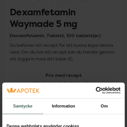
Dexamfetamin
Waymade 5 mg
Dexamfetamin, Tablett, 100 tablett(er)
Du behöver ett recept för att kunna köpa denna
vara. Om du har ett recept kan du handla genom
att logga in med ditt bank-ID.
Pris med recept
Högkostnadsskyddet gäller
414,88 kr
Samtycke
Information
Om
I apotek:
414,88 kr
Köp via ditt recept
Denna webbplats använder cookies