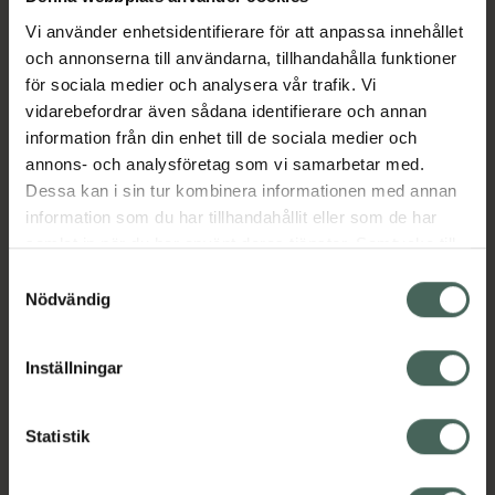
Vi använder enhetsidentifierare för att anpassa innehållet
och annonserna till användarna, tillhandahålla funktioner
Aktuella erbjudanden
för sociala medier och analysera vår trafik. Vi
vidarebefordrar även sådana identifierare och annan
Beskrivning
Dölj
information från din enhet till de sociala medier och
annons- och analysföretag som vi samarbetar med.
Dessa kan i sin tur kombinera informationen med annan
EAN:
08720865197456
information som du har tillhandahållit eller som de har
samlat in när du har använt deras tjänster. Samtycke till
cookies är frivilligt och du kan när som helst ändra eller
Samtyckesval
återkalla ditt samtycke via webbplatsens
Nödvändig
cookieinställningar. Ett återkallat samtycke påverkar inte
lagligheten av behandling som skett innan återkallelsen.
Kronans Apotek finns här för dig. Du hittar oss från Skåne i
Inställningar
syd till Lappland i norr, och online i mobilen och på
datorn. Oavsett vem du är så är det vårt uppdrag att
Statistik
hjälpa just dig att må lite bättre. Välkommen att prata
med oss.