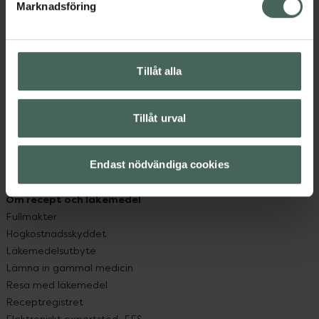
Marknadsföring
Kundservice
Kontakta oss
Vanliga frågor
Hitta apotek
Tillåt alla
Handla tryggt
Leverans, betalning och retur
Tillåt urval
Kundklubb
Sajtens tillgänglighet
App
Endast nödvändiga cookies
Köpvillkor
Om recept och läkemedel
Fullmakter
Högkostnadsskyddet
Läkemedelsutbyte
Lämna in gammal medicin
Resa med läkemedel
Receptregistret
Elektroniskt expertstöd, EES