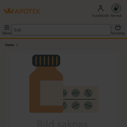
Kundklubb
Recept
Sök
Meny
Varukorg
Hem
Hoppa över Lista
Lista: . Innehåller 1 objekt.