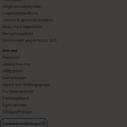
Högkostnadsskyddet
Läkemedelsutbyte
Lämna in gammal medicin
Resa med läkemedel
Receptregistret
Elektroniskt expertstöd, EES
Om oss
Pressrum
Jobba hos oss
Hållbarhet
Samarbeten
Ägare och ledningsgrupp
För leverantörer
Företagskund
Eget apotek
Glädjeeffekten
Cookieinställningar