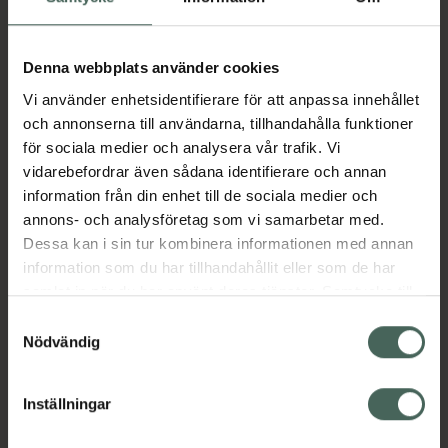
Aktuella erbjudanden
Denna webbplats använder cookies
Vi använder enhetsidentifierare för att anpassa innehållet
Beskrivning
Dölj
och annonserna till användarna, tillhandahålla funktioner
för sociala medier och analysera vår trafik. Vi
vidarebefordrar även sådana identifierare och annan
Läs alltid bipacksedeln innan
information från din enhet till de sociala medier och
användning.
annons- och analysföretag som vi samarbetar med.
Dessa kan i sin tur kombinera informationen med annan
EAN:
03838989735777
information som du har tillhandahållit eller som de har
samlat in när du har använt deras tjänster. Samtycke till
cookies är frivilligt och du kan när som helst ändra eller
Samtyckesval
Bipacksedel från FASS
Visa
återkalla ditt samtycke via webbplatsens
Nödvändig
cookieinställningar. Ett återkallat samtycke påverkar inte
lagligheten av behandling som skett innan återkallelsen.
Inställningar