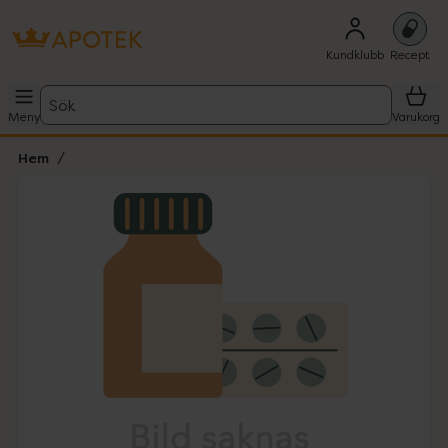
Kundklubb
Recept
Sök
Meny
Varukorg
Hem
Hoppa över Lista
Lista: . Innehåller 1 objekt.