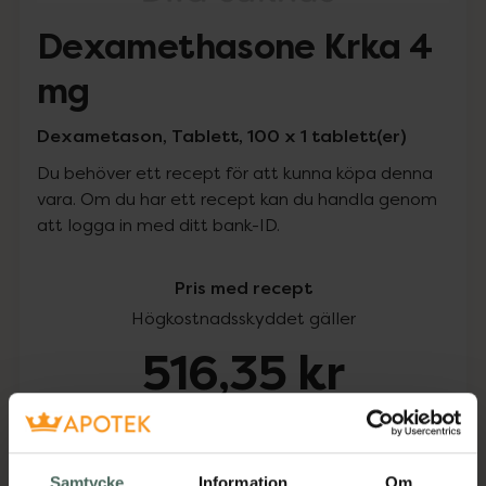
Dexamethasone Krka 4
mg
Dexametason, Tablett, 100 x 1 tablett(er)
Du behöver ett recept för att kunna köpa denna
vara. Om du har ett recept kan du handla genom
att logga in med ditt bank-ID.
Pris med recept
Högkostnadsskyddet gäller
516,35 kr
I apotek:
516,35 kr
Köp via ditt recept
Samtycke
Information
Om