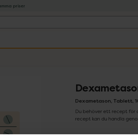
amma priser
Dexametason
Dexametason, Tablett, 10
Du behöver ett recept för 
recept kan du handla genom
Pr