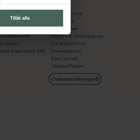
kter
Pressrum
tnadsskyddet
Jobba hos oss
Tillåt alla
edelsutbyte
Hållbarhet
in gammal medicin
Samarbeten
med läkemedel
Ägare och ledningsgrupp
registret
För leverantörer
oniskt expertstöd, EES
Företagskund
Eget apotek
Glädjeeffekten
Cookieinställningar