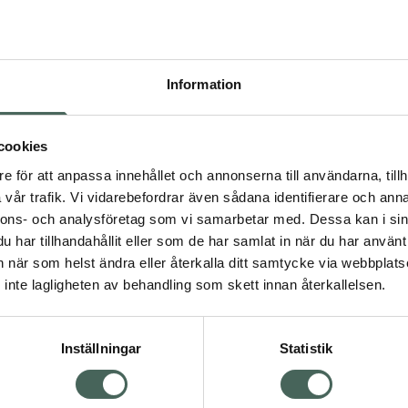
Högkos
516
Information
Dölj
I 
cookies
Kö
dning.
e för att anpassa innehållet och annonserna till användarna, tillh
vår trafik. Vi vidarebefordrar även sådana identifierare och anna
nnons- och analysföretag som vi samarbetar med. Dessa kan i sin
Aktuella erbjudanden
har tillhandahållit eller som de har samlat in när du har använt 
an när som helst ändra eller återkalla ditt samtycke via webbplats
Visa
inte lagligheten av behandling som skett innan återkallelsen.
Inställningar
Statistik
Kundservice
Om re