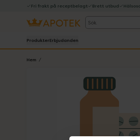
Fri frakt på receptbelagt
Brett utbud
Hälsos
Sök
Produkter
Erbjudanden
Hem
Hoppa över Lista
Lista: . Innehåller 1 objekt.