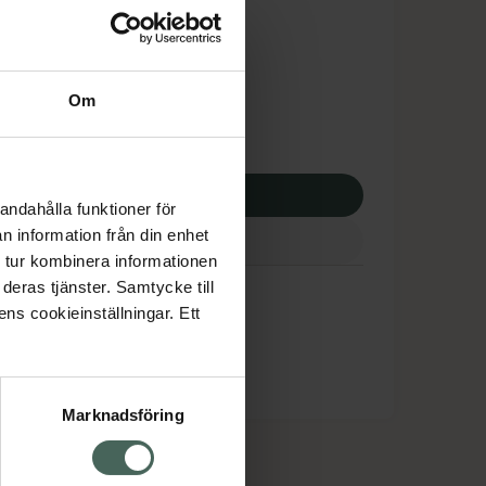
tnadsskyddet gäller
,85 kr
Om
apotek:
516,85 kr
p via ditt recept
andahålla funktioner för
n information från din enhet
 tur kombinera informationen
deras tjänster. Samtycke till
ens cookieinställningar. Ett
Marknadsföring
cept och läkemedel
Om oss