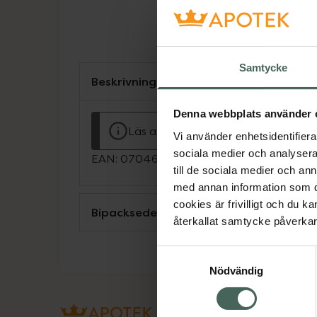
Samtycke
Beskrivning
Denna webbplats använder 
Läs alltid bipacksedeln innan använ
Vi använder enhetsidentifierar
sociala medier och analysera 
EAN:
07046265790433
till de sociala medier och a
med annan information som du 
cookies är frivilligt och du k
Bipacksedel från FASS
återkallat samtycke påverkar 
Samtyckesval
Nödvändig