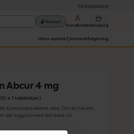
Företagskund
Recept
Kundklubb
Varukorg
Hitta apotek
Tjänster
Rådgivning
 Abcur 4 mg
0 x 1 tablett(er)
att kunna köpa denna vara. Om du har ett
 att logga in med ditt bank-ID.
is med recept